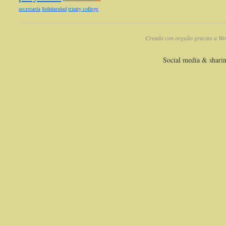
secretaría
Solidaridad
trinity college
Creado con orgullo gracias a Wo
Social media & shari