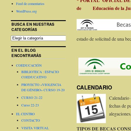
PORTAL OFICIAL DE B
*
Feed de comentarios
de Educación de la Junt
WordPress.org
BUSCA EN NUESTRAS
CATEGORÍAS
estado de solicitud de una bec
EN EL BLOG
ENCONTRARÁS
COEDUCACIÓN
BIBLIOTECA : ESPACIO
COEDUCATIVO
PROYECTO «VIOLENCIA
CALENDARIO
DE GÉNERO» CURSO 19-20
Calendario c
CURSO 21-22
fechas de p
Curso 22-23
alegaciones,
EL CENTRO
CONTACTO
TIPOS DE BECAS CON
VISITA VIRTUAL