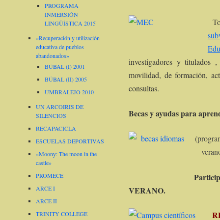
PROGRAMA
INMERSIÓN
T
LINGÜÍSTICA 2015
sub
«Recuperación y utilización
educativa de pueblos
Edu
abandonados»
investigadores y titulados 
BÚBAL (I) 2001
movilidad, de formación, act
BÚBAL (II) 2005
consultas.
UMBRALEJO 2010
UN ARCOIRIS DE
Becas y ayudas para apren
SILENCIOS
RECAPACICLA
(progr
ESCUELAS DEPORTIVAS
veran
«Moony: The moon in the
castle»
Partic
PROMECE
ARCE I
VERANO.
ARCE II
RE
TRINITY COLLEGE