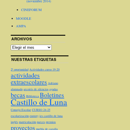
(noviembre 2014)
CINEFORUM
MOODLE
AMPA
ARCHIVOS
NUESTRAS ETIQUETAS
2ª oportunidad
Actividades curso 19-20
actividades
extraescolares
Adriano
alumnado
arcoiris de silencios
ayudas
becas
Boletines
Biblioteca
Castillo de Luna
Consejo Escolar
CURSO 24-25
escolarización
eustory
ies castillo de luna
inglés
matriculación
parces
premios
proyectos
puebla de cazalla