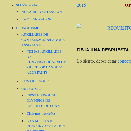
OP
SECRETARÍA
HORARIO DE ATENCIÓN
ESCOLARIZACIÓN
BILINGÜISMO
AUXILIARES DE
CONVERSACIÓN/LANGUAGE
ASSISTANTS
DEJA UNA RESPUESTA
FICHAS AUXILIARES
DE
Lo siento, debes estar
conect
CONVERSACIÓN/INFORMATION
SHEET FOR LANGUAGE
ASSISTANTS
BLOG BILINGÜE
CURSO 22-23
FIRST BILINGUAL
OLYMPICS IES
CASTILLO DE LUNA
Christmas navideños
GANADORES DEL
CONCURSO “PUMBKIN