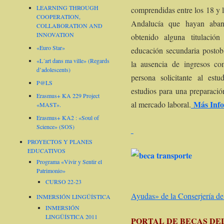
LEARNING THROUGH
comprendidas entre los 18 y
COOPERATION,
Andalucía que hayan aban
COLLABORATION AND
INNOVATION
obtenido alguna titulación
«Euro Star»
educación secundaria postob
«L´art dans ma ville» (Regards
la ausencia de ingresos co
d’adolescents)
persona solicitante al estu
P@LS
estudios para una preparació
Erasmus+ KA 229 Project
Más Infor
al mercado laboral.
«MAST».
Erasmus+ KA2 : «Soul of
Science» (SOS)
PROYECTOS Y PLANES
EDUCATIVOS
Programa «Vivir y Sentir el
Patrimonio»
CURSO 22-23
Ayudas» de la Conserjería d
INMERSIÓN LINGÜÍSTICA
INMERSIÓN
LINGÜÍSTICA 2011
PORTAL DE BECAS DE