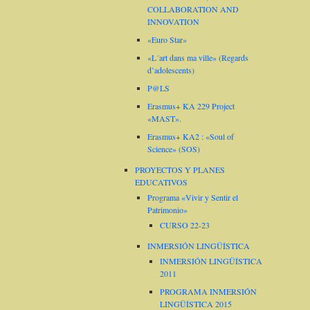
COLLABORATION AND
INNOVATION
«Euro Star»
«L´art dans ma ville» (Regards
d’adolescents)
P@LS
Erasmus+ KA 229 Project
«MAST».
Erasmus+ KA2 : «Soul of
Science» (SOS)
PROYECTOS Y PLANES
EDUCATIVOS
Programa «Vivir y Sentir el
Patrimonio»
CURSO 22-23
INMERSIÓN LINGÜÍSTICA
INMERSIÓN LINGÜÍSTICA
2011
PROGRAMA INMERSIÓN
LINGÜÍSTICA 2015