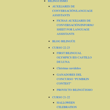
BILINGÜISMO
AUXILIARES DE
CONVERSACIÓN/LANGUAGE
ASSISTANTS
FICHAS AUXILIARES DE
CONVERSACIÓN/INFORMATION
SHEET FOR LANGUAGE
ASSISTANTS
BLOG BILINGÜE
CURSO 22-23
FIRST BILINGUAL
OLYMPICS IES CASTILLO
DE LUNA
Christmas navideños
GANADORES DEL
CONCURSO “PUMBKIN
CONTEST”
PROYECTO BILINGÜISMO
CURSO 21-22
HALLOWEEN
CELEBRATION