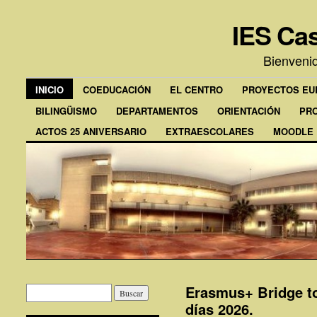
IES Cas
Bienveni
INICIO
COEDUCACIÓN
EL CENTRO
PROYECTOS E
BILINGÜISMO
DEPARTAMENTOS
ORIENTACIÓN
PR
ACTOS 25 ANIVERSARIO
EXTRAESCOLARES
MOODLE
Erasmus+ Bridge to
días 2026.