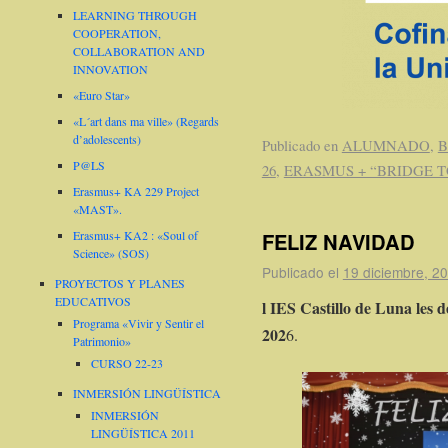
LEARNING THROUGH
COOPERATION,
COLLABORATION AND
INNOVATION
«Euro Star»
«L´art dans ma ville» (Regards
d’adolescents)
Publicado en
ALUMNADO
,
B
P@LS
26
,
ERASMUS + “BRIDGE T
Erasmus+ KA 229 Project
«MAST».
FELIZ NAVIDAD
Erasmus+ KA2 : «Soul of
Science» (SOS)
Publicado el
19 diciembre, 2
PROYECTOS Y PLANES
EDUCATIVOS
l IES Castillo de Luna les d
Programa «Vivir y Sentir el
202
6.
Patrimonio»
CURSO 22-23
INMERSIÓN LINGÜÍSTICA
INMERSIÓN
LINGÜÍSTICA 2011