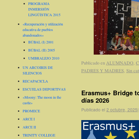
PROGRAMA
INMERSIÓN
LINGÜÍSTICA 2015
«Recuperación y utilización
educativa de pueblos
abandonados»
BÚBAL (I) 2001
BÚBAL (II) 2005
UMBRALEJO 2010
Publicado en
ALUMNADO
,
C
UN ARCOIRIS DE
PADRES Y MADRES
,
Sin ca
SILENCIOS
RECAPACICLA
ESCUELAS DEPORTIVAS
Erasmus+ Bridge to
«Moony: The moon in the
días 2026
castle»
Publicado el
2 octubre, 2025
|
PROMECE
ARCE I
ARCE II
TRINITY COLLEGE