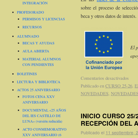
INTEGRACIÓN
sobre el proceso de selecció
PROFESORADO
beca y otros datos de interés.
PERMISOS Y LICENCIAS
RECURSOS
ALUMNADO
BECAS Y AYUDAS
El 
AULA ABIERTA
apo
MATERIAL ALUMNOS
CON PENDIENTES
BOLETINES
Comentarios desactivados
LECTURA Y BIBLIOTECA
Publicado en
CURSO 25-26
,
E
ACTOS 25 ANIVERSARIO
NOVEDADES
,
NOVEDADES
FOTOS CENA XXV
ANIVERSARIO
DOCUMENTAL «25 AÑOS
INICIO CURSO 25
DEL IES CASTILLO DE
RECEPCIÓN DEL 
LUNA» (versión reducida)
ACTO CONMEMORATIVO
Publicado el
11 septiembre, 
XXV ANIVERSARIO (6