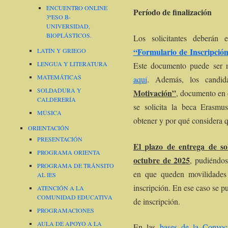
ENCUENTRO ONLINE
Período de finaliz
3ºESO B-
UNIVERSIDAD,
BIOPLÁSTICOS.
Los solicitantes deberán e
“Formulario de Inscripció
LATÍN Y GRIEGO
LENGUA Y LITERATURA
Este documento puede ser r
MATEMÁTICAS
aquí
. Además, los candid
SOLDADURA Y
Motivación”
, documento en e
CALDERERÍA
se solicita la beca Erasmu
MÚSICA
obtener y por qué considera 
ORIENTACIÓN
PRESENTACIÓN
El plazo
de entrega de sol
PROGRAMA ORIENTA
octubre de 2025
, pudiéndos
PROGRAMA DE TRÁNSITO
en que queden movilidades 
AL IES
inscripción. En ese caso se p
ATENCIÓN A LA
COMUNIDAD EDUCATIVA
de inscripción.
PROGRAMACIONES
AULA DE APOYO A LA
En las
bases de la Convoca