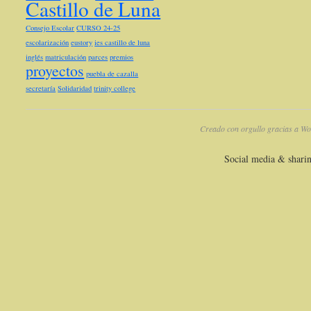
Castillo de Luna
Consejo Escolar
CURSO 24-25
escolarización
eustory
ies castillo de luna
inglés
matriculación
parces
premios
proyectos
puebla de cazalla
secretaría
Solidaridad
trinity college
Creado con orgullo gracias a Wo
Social media & shari