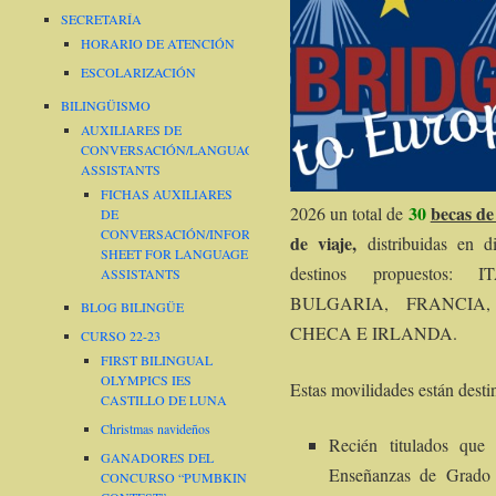
SECRETARÍA
HORARIO DE ATENCIÓN
ESCOLARIZACIÓN
BILINGÜISMO
AUXILIARES DE
CONVERSACIÓN/LANGUAGE
ASSISTANTS
FICHAS AUXILIARES
30
becas de
2026 un total de
DE
CONVERSACIÓN/INFORMATION
de viaje,
distribuidas en d
SHEET FOR LANGUAGE
destinos propuestos
ASSISTANTS
BULGARIA, FRANCIA
BLOG BILINGÜE
CHECA E IRLANDA.
CURSO 22-23
FIRST BILINGUAL
OLYMPICS IES
Estas movilidades están desti
CASTILLO DE LUNA
Christmas navideños
Recién titulados que 
GANADORES DEL
Enseñanzas de Grado 
CONCURSO “PUMBKIN