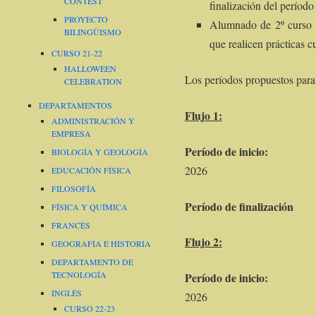
CONTEST”
finalización del período
PROYECTO
Alumnado de 2º curso 
BILINGÜISMO
que realicen prácticas c
CURSO 21-22
HALLOWEEN
Los períodos propuestos para
CELEBRATION
DEPARTAMENTOS
Flujo 1:
ADMINISTRACIÓN Y
EMPRESA
Período de in
BIOLOGÍA Y GEOLOGÍA
2026
EDUCACIÓN FÍSICA
FILOSOFÍA
Período de finaliz
FÍSICA Y QUÍMICA
FRANCÉS
Flujo 2:
GEOGRAFÍA E HISTORIA
DEPARTAMENTO DE
TECNOLOGÍA
Período de ini
INGLÉS
2026
CURSO 22-23