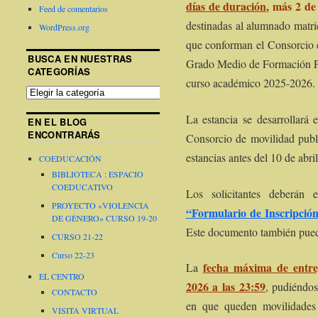
días de duración
, más 2 de
Feed de comentarios
destinadas al alumnado matri
WordPress.org
que conforman el Consorcio e
BUSCA EN NUESTRAS
Grado Medio de Formación P
CATEGORÍAS
curso académico 2025-2026.
La estancia se desarrollará
EN EL BLOG
ENCONTRARÁS
Consorcio de movilidad publi
estancias antes del 10 de abri
COEDUCACIÓN
BIBLIOTECA : ESPACIO
COEDUCATIVO
Los solicitantes deberán e
PROYECTO «VIOLENCIA
“Formulario de Inscripció
DE GÉNERO» CURSO 19-20
Este documento también puede 
CURSO 21-22
Curso 22-23
fecha máxima de entreg
La
EL CENTRO
2026 a las 23:59
, pudiéndos
CONTACTO
en que queden movilidades 
VISITA VIRTUAL