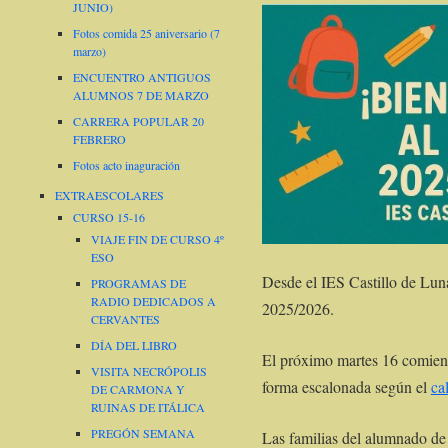
JUNIO)
Fotos comida 25 aniversario (7
marzo)
ENCUENTRO ANTIGUOS
ALUMNOS 7 DE MARZO
CARRERA POPULAR 20
FEBRERO
Fotos acto inaguración
EXTRAESCOLARES
CURSO 15-16
VIAJE FIN DE CURSO 4º
ESO
Desde el IES Castillo de Lun
PROGRAMAS DE
RADIO DEDICADOS A
2025/2026.
CERVANTES
DÍA DEL LIBRO
El próximo martes 16 comienz
VISITA NECRÓPOLIS
forma escalonada según el
ca
DE CARMONA Y
RUINAS DE ITÁLICA
PREGÓN SEMANA
Las familias del alumnado de