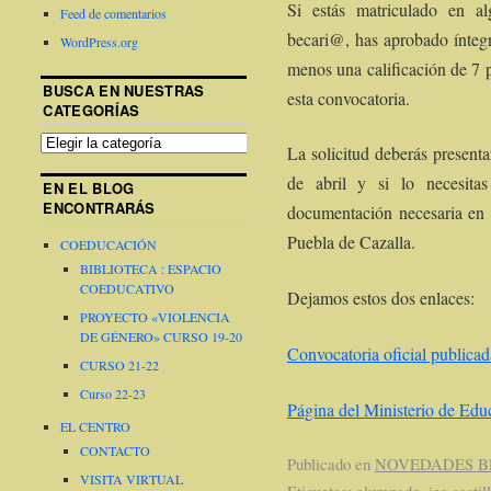
Si estás matriculado en al
Feed de comentarios
becari@, has aprobado íntegr
WordPress.org
menos una calificación de 7 p
BUSCA EN NUESTRAS
esta convocatoria.
CATEGORÍAS
La solicitud deberás presentar
de abril y si lo necesitas
EN EL BLOG
ENCONTRARÁS
documentación necesaria en
Puebla de Cazalla.
COEDUCACIÓN
BIBLIOTECA : ESPACIO
COEDUCATIVO
Dejamos estos dos enlaces:
PROYECTO «VIOLENCIA
DE GÉNERO» CURSO 19-20
Convocatoria oficial publica
CURSO 21-22
Curso 22-23
Página del Ministerio de Educa
EL CENTRO
CONTACTO
Publicado en
NOVEDADES B
VISITA VIRTUAL
Etiquetas:
alumnado
,
ies castil