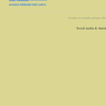
secretaría
Solidaridad
trinity college
Creado con orgullo gracias a Wo
Social media & shari