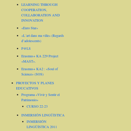
LEARNING THROUGH
COOPERATION,
COLLABORATION AND
INNOVATION
«Euro Star»
«L´art dans ma ville» (Regards
d’adolescents)
P@LS
Erasmus+ KA 229 Project
«MAST».
Erasmus+ KA2 : «Soul of
Science» (SOS)
PROYECTOS Y PLANES
EDUCATIVOS
Programa «Vivir y Sentir el
Patrimonio»
CURSO 22-23
INMERSIÓN LINGÜÍSTICA
INMERSIÓN
LINGÜÍSTICA 2011