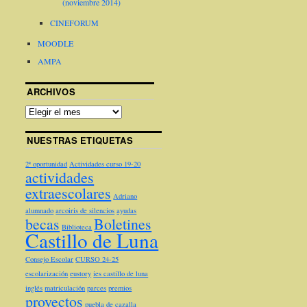
(noviembre 2014)
CINEFORUM
MOODLE
AMPA
ARCHIVOS
NUESTRAS ETIQUETAS
2ª oportunidad
Actividades curso 19-20
actividades
extraescolares
Adriano
alumnado
arcoiris de silencios
ayudas
becas
Boletines
Biblioteca
Castillo de Luna
Consejo Escolar
CURSO 24-25
escolarización
eustory
ies castillo de luna
inglés
matriculación
parces
premios
proyectos
puebla de cazalla