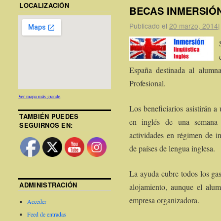
LOCALIZACIÓN
BECAS INMERSIÓN
Publicado el
20 marzo, 2014
|
España destinada al alumna
Profesional.
Ver mapa más grande
Los beneficiarios asistirán a
TAMBIÉN PUEDES
en inglés de una semana 
SEGUIRNOS EN:
actividades en régimen de in
de países de lengua inglesa.
La ayuda cubre todos los gas
ADMINISTRACIÓN
alojamiento, aunque el alu
empresa organizadora.
Acceder
Feed de entradas