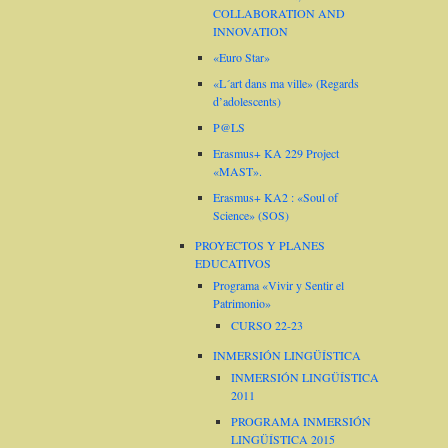
COLLABORATION AND
INNOVATION
«Euro Star»
«L´art dans ma ville» (Regards
d’adolescents)
P@LS
Erasmus+ KA 229 Project
«MAST».
Erasmus+ KA2 : «Soul of
Science» (SOS)
PROYECTOS Y PLANES
EDUCATIVOS
Programa «Vivir y Sentir el
Patrimonio»
CURSO 22-23
INMERSIÓN LINGÜÍSTICA
INMERSIÓN LINGÜÍSTICA
2011
PROGRAMA INMERSIÓN
LINGÜÍSTICA 2015