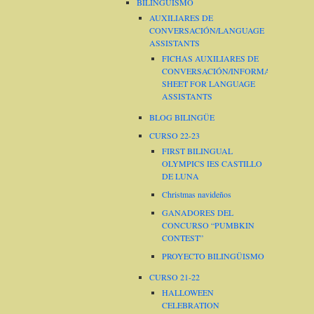
BILINGÜISMO
AUXILIARES DE
CONVERSACIÓN/LANGUAGE
ASSISTANTS
FICHAS AUXILIARES DE
CONVERSACIÓN/INFORMATION
SHEET FOR LANGUAGE
ASSISTANTS
BLOG BILINGÜE
CURSO 22-23
FIRST BILINGUAL
OLYMPICS IES CASTILLO
DE LUNA
Christmas navideños
GANADORES DEL
CONCURSO “PUMBKIN
CONTEST”
PROYECTO BILINGÜISMO
CURSO 21-22
HALLOWEEN
CELEBRATION