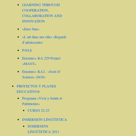
LEARNING THROUGH
COOPERATION,
COLLABORATION AND
INNOVATION
«Euro Star»
«L´art dans ma ville» (Regards
d’adolescents)
P@LS
Erasmus+ KA 229 Project
«MAST».
Erasmus+ KA2 : «Soul of
Science» (SOS)
PROYECTOS Y PLANES
EDUCATIVOS
Programa «Vivir y Sentir el
Patrimonio»
CURSO 22-23
INMERSIÓN LINGÜÍSTICA
INMERSIÓN
LINGÜÍSTICA 2011