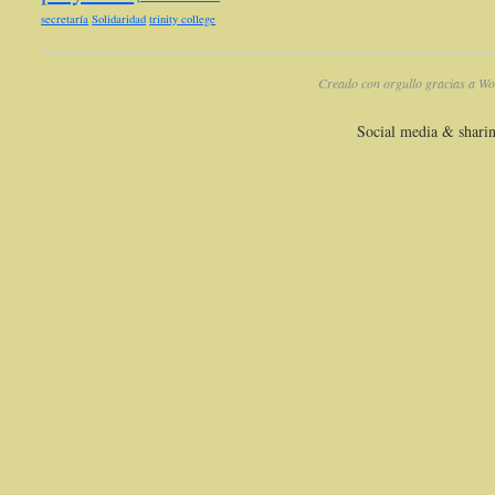
secretaría
Solidaridad
trinity college
Creado con orgullo gracias a Wo
Social media & shari