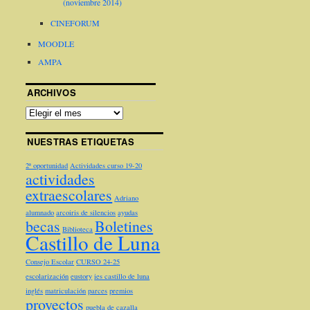
(noviembre 2014)
CINEFORUM
MOODLE
AMPA
ARCHIVOS
NUESTRAS ETIQUETAS
2ª oportunidad
Actividades curso 19-20
actividades
extraescolares
Adriano
alumnado
arcoiris de silencios
ayudas
becas
Boletines
Biblioteca
Castillo de Luna
Consejo Escolar
CURSO 24-25
escolarización
eustory
ies castillo de luna
inglés
matriculación
parces
premios
proyectos
puebla de cazalla