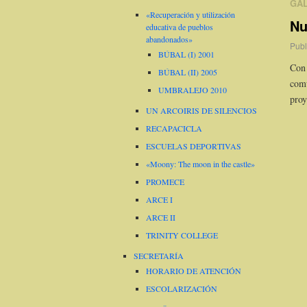
GAL
«Recuperación y utilización
Nu
educativa de pueblos
abandonados»
Publ
BÚBAL (I) 2001
Con 
BÚBAL (II) 2005
comu
UMBRALEJO 2010
proy
UN ARCOIRIS DE SILENCIOS
RECAPACICLA
ESCUELAS DEPORTIVAS
«Moony: The moon in the castle»
PROMECE
ARCE I
ARCE II
TRINITY COLLEGE
SECRETARÍA
HORARIO DE ATENCIÓN
ESCOLARIZACIÓN