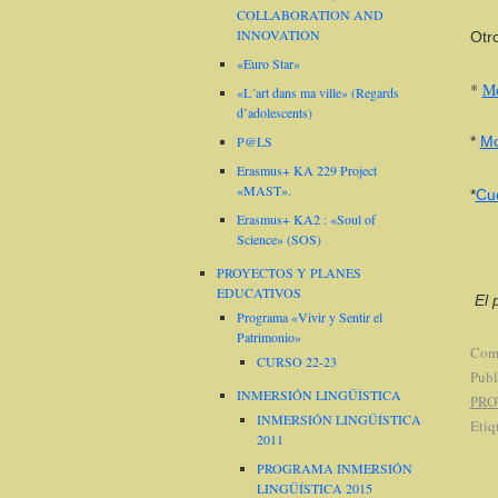
COLLABORATION AND
INNOVATION
Otr
«Euro Star»
*
Mo
«L´art dans ma ville» (Regards
d’adolescents)
P@LS
*
Mo
Erasmus+ KA 229 Project
«MAST».
*
Cue
Erasmus+ KA2 : «Soul of
Science» (SOS)
PROYECTOS Y PLANES
EDUCATIVOS
El 
Programa «Vivir y Sentir el
Patrimonio»
Come
CURSO 22-23
Publ
INMERSIÓN LINGÜÍSTICA
PRO
INMERSIÓN LINGÜÍSTICA
Etiq
2011
PROGRAMA INMERSIÓN
LINGÜÍSTICA 2015