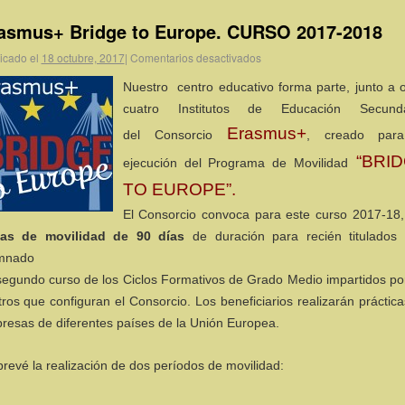
asmus+ Bridge to Europe. CURSO 2017-2018
icado el
18 octubre, 2017
|
Comentarios desactivados
Nuestro centro educativo forma parte, junto a o
cuatro Institutos de Educación Secunda
Erasmus+
del
Consorcio
, creado par
“BRI
ejecución del Programa de Movilidad
TO EUROPE”.
El Consorcio convoca para este curso 2017-1
as de movilidad de 90 días
de duración para recién titulados 
mnado
segundo curso de los Ciclos Formativos de Grado Medio impartidos por
tros que configuran el Consorcio. Los beneficiarios realizarán práctic
resas de diferentes países de la Unión Europea.
prevé la realización de dos períodos de movilidad: