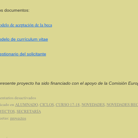
os documentos:
delo de aceptación de la beca
delo de currículum vitae
stionario del solicitante
presente proyecto ha sido financiado con el apoyo de la Comisión Eur
ntarios desactivados
icado en
ALUMNADO
,
CICLOS
,
CURSO 17-18
,
NOVEDADES
,
NOVEDADES BE
YECTOS
,
SECRETARÍA
uetas:
proyectos