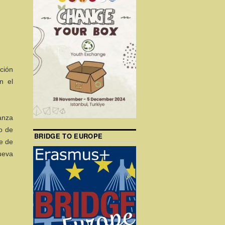
ción
n el
ñanza
o de
BRIDGE TO EUROPE
te de
ueva