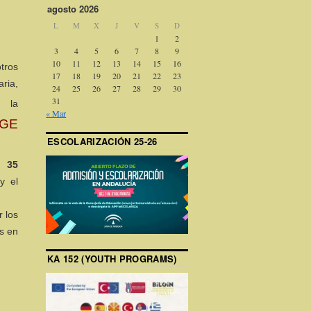
agosto 2026
L
M
X
J
V
S
D
1
2
3
4
5
6
7
8
9
10
11
12
13
14
15
16
tros
17
18
19
20
21
22
23
ria,
24
25
26
27
28
29
30
31
a la
« Mar
DGE
ESCOLARIZACIÓN 25-26
8,
35
y el
 los
as en
KA 152 (YOUTH PROGRAMS)