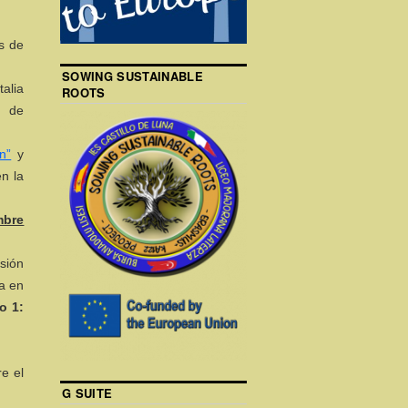
os de
SOWING SUSTAINABLE
talia
ROOTS
, de
n”
y
n la
mbre
sión
a en
o 1:
e el
G SUITE