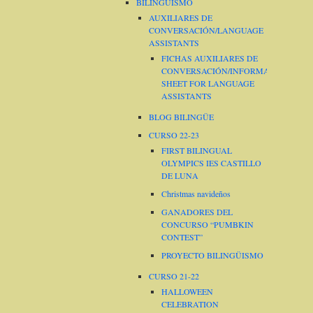
BILINGÜISMO
AUXILIARES DE
CONVERSACIÓN/LANGUAGE
ASSISTANTS
FICHAS AUXILIARES DE
CONVERSACIÓN/INFORMATION
SHEET FOR LANGUAGE
ASSISTANTS
BLOG BILINGÜE
CURSO 22-23
FIRST BILINGUAL
OLYMPICS IES CASTILLO
DE LUNA
Christmas navideños
GANADORES DEL
CONCURSO “PUMBKIN
CONTEST”
PROYECTO BILINGÜISMO
CURSO 21-22
HALLOWEEN
CELEBRATION