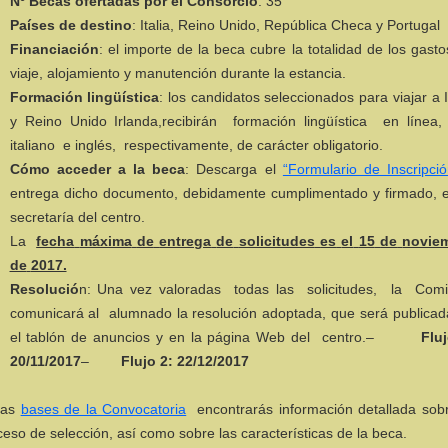
Nº Becas ofertadas por el Consorcio
: 35
Países de destino
: Italia, Reino Unido, República Checa y Portugal
Financiación
: el importe de la beca cubre la totalidad de los gast
viaje, alojamiento y manutención durante la estancia.
Formación lingüística
: los candidatos seleccionados para viajar a I
y Reino Unido Irlanda,recibirán formación lingüística en línea
italiano e inglés, respectivamente, de carácter obligatorio.
Cómo acceder a la beca
: Descarga el
“Formulario de Inscripció
entrega dicho documento, debidamente cumplimentado y firmado, e
secretaría del centro.
La
fecha
máxima
de
entrega
de
solicitudes
es
el
15
de
novie
de
2017.
Resolució
n: Una vez valoradas todas las solicitudes, la Comi
comunicará al alumnado la resolución adoptada, que será publicad
el tablón de anuncios y en la página Web del centro.
–
F
l
u
j
20
/
1
1
/
2
01
7
–
F
l
u
j
o 2:
22
/
12
/
2017
las
bases de la Convocatoria
encontrarás información detallada sobr
eso de selección, así como sobre las características de la beca.