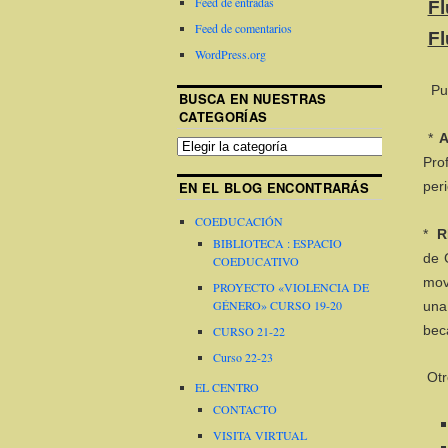
Feed de entradas
Fl
Feed de comentarios
Fl
WordPress.org
Pue
BUSCA EN NUESTRAS
CATEGORÍAS
*
Pro
EN EL BLOG ENCONTRARÁS
per
COEDUCACIÓN
*
R
BIBLIOTECA : ESPACIO
de 
COEDUCATIVO
mov
PROYECTO «VIOLENCIA DE
GÉNERO» CURSO 19-20
una
bec
CURSO 21-22
Curso 22-23
Otr
EL CENTRO
CONTACTO
VISITA VIRTUAL