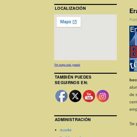
LOCALIZACIÓN
Er
Publ
Ver mapa más grande
TAMBIÉN PUEDES
bec
SEGUIRNOS EN:
alu
de 
cen
emp
ADMINISTRACIÓN
Se 
Acceder