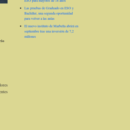
ESO para mayores de 18 años
Las pruebas de Graduado en ESO y
Bachiller, una segunda oportunidad
para volver a las aulas
El nuevo instituto de Marbella abrirá en
septiembre tras una inversión de 7,2
millones
rio
lores
entes