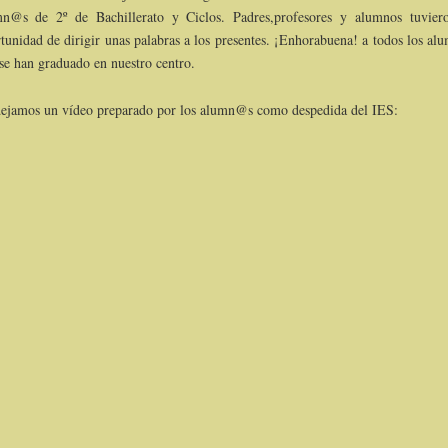
n@s de 2º de Bachillerato y Ciclos. Padres,profesores y alumnos tuvier
tunidad de dirigir unas palabras a los presentes. ¡Enhorabuena! a todos los al
se han graduado en nuestro centro.
ejamos un vídeo preparado por los alumn@s como despedida del IES: