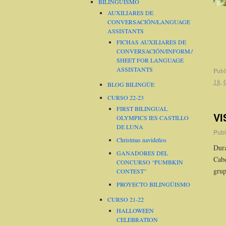
BILINGÜISMO
AUXILIARES DE
CONVERSACIÓN/LANGUAGE
ASSISTANTS
FICHAS AUXILIARES DE
CONVERSACIÓN/INFORMATION
SHEET FOR LANGUAGE
ASSISTANTS
Publ
18
,
BLOG BILINGÜE
CURSO 22-23
FIRST BILINGUAL
VI
OLYMPICS IES CASTILLO
DE LUNA
Publ
Christmas navideños
Dur
GANADORES DEL
Cabe
CONCURSO “PUMBKIN
grup
CONTEST”
PROYECTO BILINGÜISMO
CURSO 21-22
HALLOWEEN
CELEBRATION