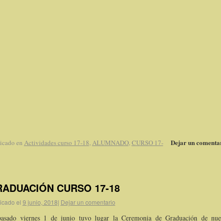
Dejar un comenta
icado en
Actividades curso 17-18
,
ALUMNADO
,
CURSO 17-
ADUACIÓN CURSO 17-18
icado el
9 junio, 2018
|
Dejar un comentario
pasado viernes 1 de junio tuvo lugar la Ceremonia de Graduación de nue