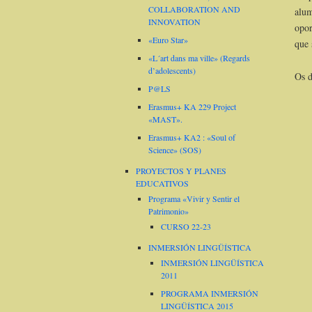
COLLABORATION AND
alum
INNOVATION
opor
«Euro Star»
que 
«L´art dans ma ville» (Regards
d’adolescents)
Os d
P@LS
Erasmus+ KA 229 Project
«MAST».
Erasmus+ KA2 : «Soul of
Science» (SOS)
PROYECTOS Y PLANES
EDUCATIVOS
Programa «Vivir y Sentir el
Patrimonio»
CURSO 22-23
INMERSIÓN LINGÜÍSTICA
INMERSIÓN LINGÜÍSTICA
2011
PROGRAMA INMERSIÓN
LINGÜÍSTICA 2015