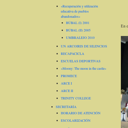
«Recuperación y utilización
educativa de pueblos
abandonados»
BÚBAL (I) 2001
En e
BÚBAL (II) 2005
UMBRALEJO 2010
UN ARCOIRIS DE SILENCIOS
RECAPACICLA
ESCUELAS DEPORTIVAS
«Moony: The moon in the castle»
PROMECE
ARCE I
ARCE II
TRINITY COLLEGE
SECRETARÍA
HORARIO DE ATENCIÓN
ESCOLARIZACIÓN