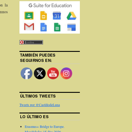
on la
umnos
TAMBIÉN PUEDES
SEGUIRNOS EN:
ÚLTIMOS TWEETS
Tweets por @CastillodeLuna
LO ÚLTIMO ES
Erasmus+ Bridge to Europe.
Movilidades 15 días 2026.