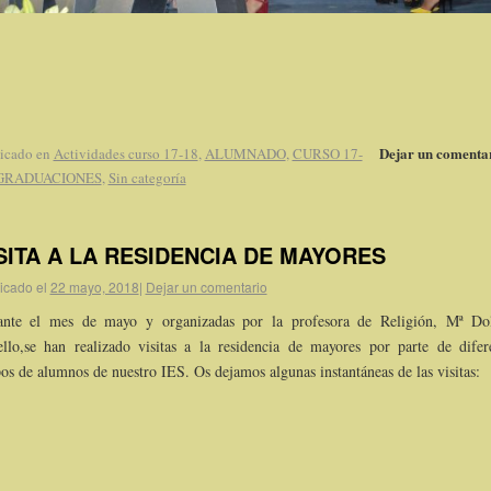
Dejar un comenta
icado en
Actividades curso 17-18
,
ALUMNADO
,
CURSO 17-
GRADUACIONES
,
Sin categoría
SITA A LA RESIDENCIA DE MAYORES
icado el
22 mayo, 2018
|
Dejar un comentario
ante el mes de mayo y organizadas por la profesora de Religión, Mª Do
llo,se han realizado visitas a la residencia de mayores por parte de difer
os de alumnos de nuestro IES. Os dejamos algunas instantáneas de las visitas: