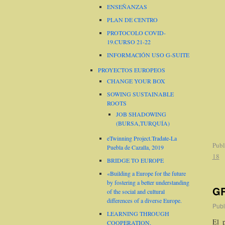
ENSEÑANZAS
PLAN DE CENTRO
PROTOCOLO COVID-
19.CURSO 21-22
INFORMACIÓN USO G-SUITE
PROYECTOS EUROPEOS
CHANGE YOUR BOX
SOWING SUSTAINABLE
ROOTS
JOB SHADOWING
(BURSA,TURQUÍA)
eTwinning Project.Tradate-La
Publ
Puebla de Cazalla, 2019
18
BRIDGE TO EUROPE
«Building a Europe for the future
by fostering a better understanding
GR
of the social and cultural
differences of a diverse Europe.
Publ
LEARNING THROUGH
El 
COOPERATION,