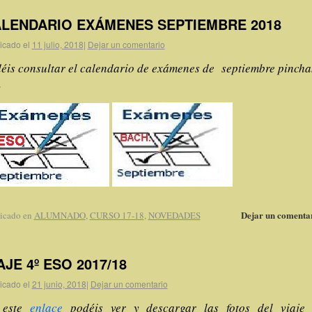
LENDARIO EXÁMENES SEPTIEMBRE 2018
icado el
11 julio, 2018
|
Dejar un comentario
éis consultar el calendario de exámenes de septiembre pinch
:
Dejar un comenta
icado en
ALUMNADO
,
CURSO 17-18
,
NOVEDADES
AJE 4º ESO 2017/18
icado el
21 junio, 2018
|
Dejar un comentario
este
enlace
podéis ver y descargar las fotos del viaje