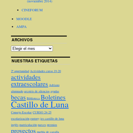
(noviembre 2014)
CINEFORUM
MOODLE
AMPA
ARCHIVOS
NUESTRAS ETIQUETAS
2ª oportunidad
Actividades curso 19-20
actividades
extraescolares
Adriano
alumnado
arcoiris de silencios
ayudas
becas
Boletines
Biblioteca
Castillo de Luna
Consejo Escolar
CURSO 24-25
escolarización
eustory
ies castillo de luna
inglés
matriculación
parces
premios
proyectos
puebla de cazalla