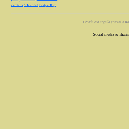
secretaría
Solidaridad
trinity college
Creado con orgullo gracias a Wo
Social media & shari