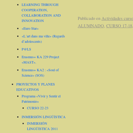
LEARNING THROUGH
COOPERATION,
COLLABORATION AND
Publicado en
Actividades curs
INNOVATION
ALUMNADO
,
CURSO 17-18
«Euro Star»
«L´art dans ma ville» (Regards
d’adolescents)
P@LS
Erasmus+ KA 229 Project
«MAST».
Erasmus+ KA2 : «Soul of
Science» (SOS)
PROYECTOS Y PLANES
EDUCATIVOS
Programa «Vivir y Sentir el
Patrimonio»
CURSO 22-23
INMERSIÓN LINGÜÍSTICA
INMERSIÓN
LINGÜÍSTICA 2011