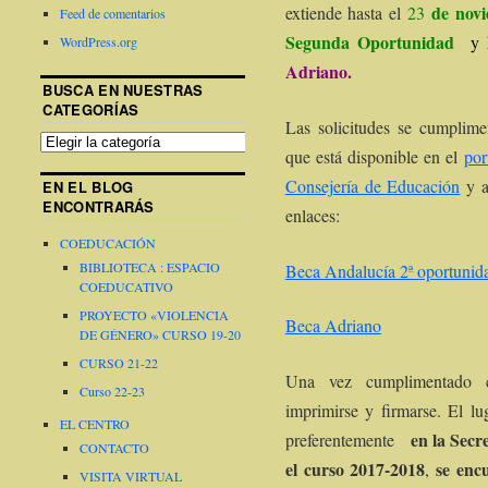
de novi
extiende hasta el
23
Feed de comentarios
Segunda Oportunidad
y 
WordPress.org
Adriano.
BUSCA EN NUESTRAS
CATEGORÍAS
Las solicitudes se cumplime
que está disponible en el
por
Consejería de Educación
y a
EN EL BLOG
ENCONTRARÁS
enlaces:
COEDUCACIÓN
BIBLIOTECA : ESPACIO
Beca Andalucía 2ª oportunid
COEDUCATIVO
PROYECTO «VIOLENCIA
Beca Adriano
DE GÉNERO» CURSO 19-20
CURSO 21-22
Una vez cumplimentado co
Curso 22-23
imprimirse y firmarse. El lu
EL CENTRO
en la Secr
preferentemente
CONTACTO
el curso 2017-2018
se enc
,
VISITA VIRTUAL