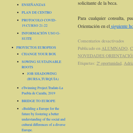
solicitante de la beca.
ENSEÑANZAS
PLAN DE CENTRO
Para cualquier consulta, pu
PROTOCOLO COVID-
Orientación en el
siguiente ho
19.CURSO 21-22
INFORMACIÓN USO G-
SUITE
Comentarios desactivados
PROYECTOS EUROPEOS
Publicado en
ALUMNADO
,
C
CHANGE YOUR BOX
NOVEDADES ORIENTACIÓ
SOWING SUSTAINABLE
Etiquetas:
2ª oportunidad
,
Adri
ROOTS
JOB SHADOWING
(BURSA,TURQUÍA)
eTwinning Project.Tradate-La
Puebla de Cazalla, 2019
BRIDGE TO EUROPE
«Building a Europe for the
future by fostering a better
understanding of the social and
cultural differences of a diverse
Europe.