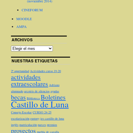
(noviembre 2014)
CINEFORUM
MOODLE
AMPA
ARCHIVOS
NUESTRAS ETIQUETAS
2ª oportunidad
Actividades curso 19-20
actividades
extraescolares
Adriano
alumnado
arcoiris de silencios
ayudas
becas
Boletines
Biblioteca
Castillo de Luna
Consejo Escolar
CURSO 24-25
escolarización
eustory
ies castillo de luna
inglés
matriculación
parces
premios
proyectos
puebla de cazalla