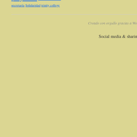
secretaría
Solidaridad
trinity college
Creado con orgullo gracias a Wo
Social media & shari