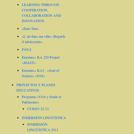
LEARNING THROUGH
COOPERATION,
COLLABORATION AND
INNOVATION
«Euro Star»
«L´art dans ma ville» (Regards
d’adolescents)
P@LS
Erasmus+ KA 229 Project
«MAST».
Erasmus+ KA2 : «Soul of
Science» (SOS)
PROYECTOS Y PLANES
EDUCATIVOS
Programa «Vivir y Sentir el
Patrimonio»
CURSO 22-23
INMERSIÓN LINGÜÍSTICA
INMERSIÓN
LINGÜÍSTICA 2011