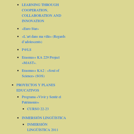
LEARNING THROUGH
COOPERATION,
COLLABORATION AND
INNOVATION
«Euro Star»
«L´art dans ma ville» (Regards
d’adolescents)
P@LS
Erasmus+ KA 229 Project
«MAST».
Erasmus+ KA2 : «Soul of
Science» (SOS)
PROYECTOS Y PLANES
EDUCATIVOS
Programa «Vivir y Sentir el
Patrimonio»
CURSO 22-23
INMERSIÓN LINGÜÍSTICA
INMERSIÓN
LINGÜÍSTICA 2011