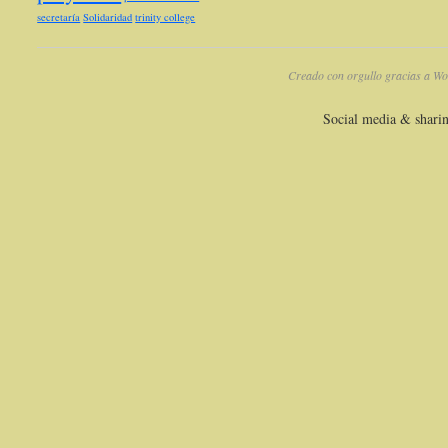
secretaría
Solidaridad
trinity college
Creado con orgullo gracias a Wo
Social media & shari