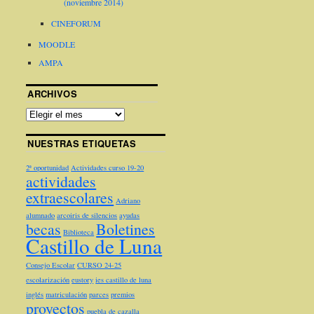
(noviembre 2014)
CINEFORUM
MOODLE
AMPA
ARCHIVOS
NUESTRAS ETIQUETAS
2ª oportunidad
Actividades curso 19-20
actividades
extraescolares
Adriano
alumnado
arcoiris de silencios
ayudas
becas
Boletines
Biblioteca
Castillo de Luna
Consejo Escolar
CURSO 24-25
escolarización
eustory
ies castillo de luna
inglés
matriculación
parces
premios
proyectos
puebla de cazalla