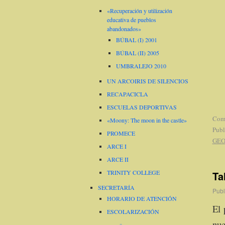
«Recuperación y utilización
educativa de pueblos
abandonados»
BÚBAL (I) 2001
BÚBAL (II) 2005
UMBRALEJO 2010
UN ARCOIRIS DE SILENCIOS
RECAPACICLA
ESCUELAS DEPORTIVAS
Come
«Moony: The moon in the castle»
Publ
PROMECE
GEO
ARCE I
ARCE II
TRINITY COLLEGE
Ta
SECRETARÍA
Publ
HORARIO DE ATENCIÓN
El 
ESCOLARIZACIÓN
nue