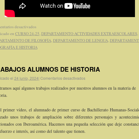
ntarios desactivados
icado en
CURSO 24-25
,
DEPARTAMENTO ACTIVIDADES EXTRAESCOLARES
,
ARTAMENTO DE FILOSOFÍA
,
DEPARTAMENTO DE LENGUA
,
DEPARTAMENT
GRAFÍA E HISTORIA
ABAJOS ALUMNOS DE HISTORIA
icado el
24 junio, 2024
|
Comentarios desactivados
ramos aquí algunos trabajos realizados por nuestros alumnos en la materia de
oria.
l primer vídeo, el alumnado de primer curso de Bachillerato Humanas-Social
izado unos trabajos de ampliación sobre diferentes personajes y acontecimi
cionados con Iberoamérica. Hacemos una pequeña selección que deje constanc
sfuerzo e interés, así como del talento que tienen.