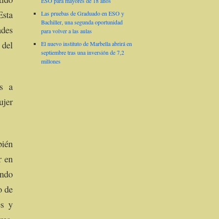
ESO para mayores de 18 años
Esta
Las pruebas de Graduado en ESO y
Bachiller, una segunda oportunidad
des
para volver a las aulas
 del
El nuevo instituto de Marbella abrirá en
septiembre tras una inversión de 7,2
millones
es a
ujer
bién
r en
undo
o de
es y