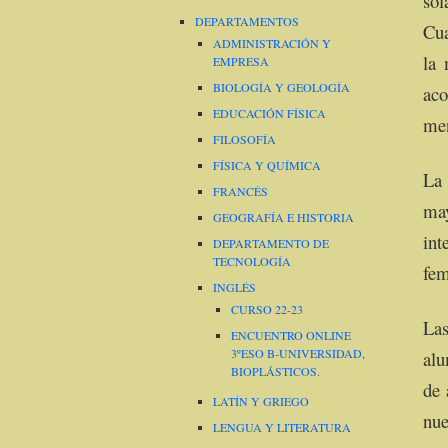
sol
DEPARTAMENTOS
Cua
ADMINISTRACIÓN Y
la 
EMPRESA
BIOLOGÍA Y GEOLOGÍA
aco
EDUCACIÓN FÍSICA
men
FILOSOFÍA
FÍSICA Y QUÍMICA
La 
FRANCÉS
may
GEOGRAFÍA E HISTORIA
int
DEPARTAMENTO DE
TECNOLOGÍA
fem
INGLÉS
CURSO 22-23
Las
ENCUENTRO ONLINE
3ºESO B-UNIVERSIDAD,
alu
BIOPLÁSTICOS.
de 
LATÍN Y GRIEGO
nue
LENGUA Y LITERATURA