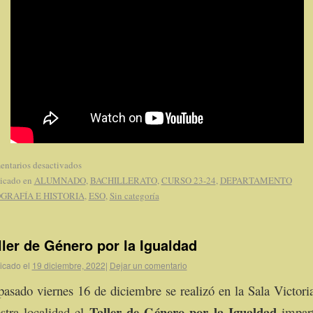
ntarios desactivados
icado en
ALUMNADO
,
BACHILLERATO
,
CURSO 23-24
,
DEPARTAMENTO
GRAFÍA E HISTORIA
,
ESO
,
Sin categoría
ller de Género por la Igualdad
icado el
19 diciembre, 2022
|
Dejar un comentario
pasado viernes 16 de diciembre se realizó en la Sala Victori
Taller de Género por la Igualdad
stra localidad el
impar