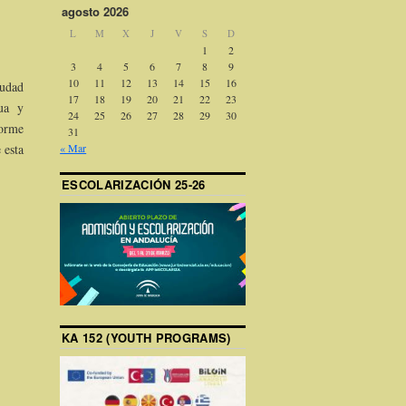
agosto 2026
L
M
X
J
V
S
D
1
2
3
4
5
6
7
8
9
10
11
12
13
14
15
16
iudad
17
18
19
20
21
22
23
gua y
24
25
26
27
28
29
30
norme
31
 esta
« Mar
ESCOLARIZACIÓN 25-26
KA 152 (YOUTH PROGRAMS)