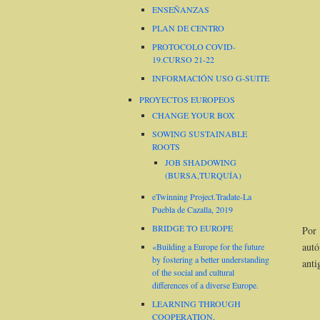
ENSEÑANZAS
PLAN DE CENTRO
PROTOCOLO COVID-
19.CURSO 21-22
INFORMACIÓN USO G-SUITE
PROYECTOS EUROPEOS
CHANGE YOUR BOX
SOWING SUSTAINABLE
ROOTS
JOB SHADOWING
(BURSA,TURQUÍA)
eTwinning Project.Tradate-La
Puebla de Cazalla, 2019
BRIDGE TO EUROPE
Por
autó
«Building a Europe for the future
by fostering a better understanding
anti
of the social and cultural
differences of a diverse Europe.
LEARNING THROUGH
COOPERATION,