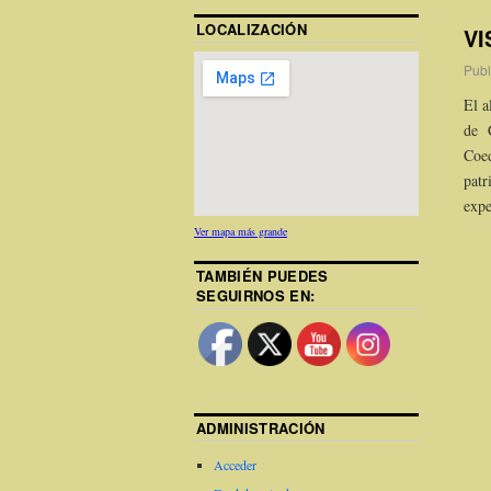
LOCALIZACIÓN
VI
Publ
El a
de 
Coed
patr
expe
Ver mapa más grande
TAMBIÉN PUEDES
SEGUIRNOS EN:
ADMINISTRACIÓN
Acceder