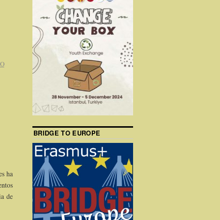
O
BRIDGE TO EUROPE
es ha
entos
ia de