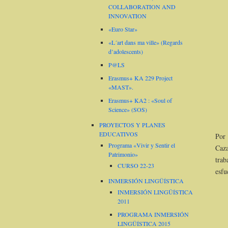
COLLABORATION AND
INNOVATION
«Euro Star»
«L´art dans ma ville» (Regards
d’adolescents)
P@LS
Erasmus+ KA 229 Project
«MAST».
Erasmus+ KA2 : «Soul of
Science» (SOS)
PROYECTOS Y PLANES
EDUCATIVOS
Por
Programa «Vivir y Sentir el
Caz
Patrimonio»
trab
CURSO 22-23
esfu
INMERSIÓN LINGÜÍSTICA
INMERSIÓN LINGÜÍSTICA
2011
PROGRAMA INMERSIÓN
LINGÜÍSTICA 2015