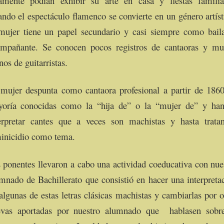
amente podían exhibir su arte en casa y fiestas familia
ndo el espectáculo flamenco se convierte en un género artíst
mujer tiene un papel secundario y casi siempre como bail
mpañante. Se conocen pocos registros de cantaoras y m
os de guitarristas.
mujer despunta como cantaora profesional a partir de 1860
oría conocidas como la “hija de” o la “mujer de” y ha
erpretar cantes que a veces son machistas y hasta trata
inicidio como tema.
 ponentes llevaron a cabo una actividad coeducativa con nue
mnado de Bachillerato que consistió en hacer una interpreta
algunas de estas letras clásicas machistas y cambiarlas por o
vas aportadas por nuestro alumnado que hablasen sobr