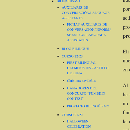
BILINGÜISMO
por
AUXILIARES DE
CONVERSACIÓN/LANGUAGE
ac
ASSISTANTS
FICHAS AUXILIARES DE
pr
CONVERSACIÓN/INFORMATION
pro
SHEET FOR LANGUAGE
ASSISTANTS
BLOG BILINGÜE
Eli
CURSO 22-23
nue
FIRST BILINGUAL
OLYMPICS IES CASTILLO
en 
DE LUNA
Christmas navideños
Al 
GANADORES DEL
ha 
CONCURSO “PUMBKIN
CONTEST”
un 
PROYECTO BILINGÜISMO
fla
CURSO 21-22
la 
HALLOWEEN
CELEBRATION