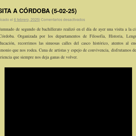
SITA A CÓRDOBA (5-02-25)
icado el
6 febrero, 2025
|
Comentarios desactivados
lumnado de segundo de bachillerato realizó en el día de ayer una visita a la c
Córdoba. Organizada por los departamentos de Filosofía, Historia, Len
ucación, recorrimos las sinuosas calles del casco histórico, atentos al e
imonio que nos rodea. Cuna de artistas y espejo de convivencia, disfrutamos de
riencia que siempre nos deja ganas de volver.