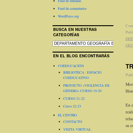
Feed de entradas
Feed de comentarios
WordPress.org
Come
BUSCA EN NUESTRAS
Publ
CATEGORÍAS
DEP
GEO
EN EL BLOG ENCONTRARÁS
TR
COEDUCACIÓN
BIBLIOTECA : ESPACIO
Publ
COEDUCATIVO
Most
PROYECTO «VIOLENCIA DE
GÉNERO» CURSO 19-20
Hist
CURSO 21-22
En e
Curso 22-23
real
EL CENTRO
rela
CONTACTO
su e
VISITA VIRTUAL