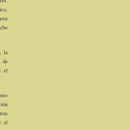
res.
ico,
aora
ucho
, la
n de
n el
stro
ción
tras
e el