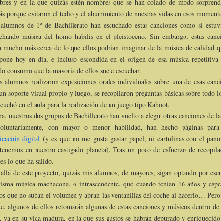
res y en la que quizás estén nombres que se han colado de modo sorprend
ás porque evitaron el tedio y el aburrimiento de nuestras vidas en esos moment
alumnos de 1º de Bachillerato han escuchado estas canciones como si estuv
chando música del homo habilis en el pleistoceno. Sin embargo, estas canc
n mucho más cerca de lo que ellos podrían imaginar de la música de calidad q
one hoy en día, e incluso escondida en el origen de esa música repetitiva
do consumo que la mayoría de ellos suele escuchar.
s alumnos realizaron exposiciones orales individuales sobre una de esas canc
un soporte visual propio y luego, se recopilaron preguntas básicas sobre todo l
scuchó en el aula para la realización de un juego tipo Kahoot.
a, nuestros dos grupos de Bachillerato han vuelto a elegir otras canciones de la 
voluntariamente, con mayor o menor habilidad, han hecho páginas para
icación digital
(y es que no me gusta gastar papel, ni cartulinas con el pan
tenemos en nuestro castigado planeta). Tras un poco de esfuerzo de recopila
 es lo que ha salido.
allá de este proyecto, quizás mis alumnos, de mayores, sigan optando por esc
isma música machacona, o intrascendente, que cuando tenían 16 años y espe
s que no suban el volumen y abran las ventanillas del coche al hacerlo… Pero
te, algunos de ellos retomarán algunas de estas canciones y músicos dentro de
, ya en su vida madura, en la que sus gustos se habrán depurado y enriquecido