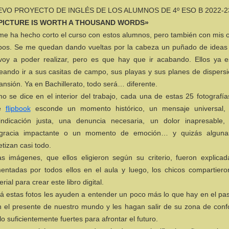
VO PROYECTO DE INGLÉS DE LOS ALUMNOS DE 4º ESO B 2022-2
 PICTURE IS WORTH A THOUSAND WORDS»
me ha hecho corto el curso con estos alumnos, pero también con mis o
pos. Se me quedan dando vueltas por la cabeza un puñado de ideas
voy a poder realizar, pero es que hay que ir acabando. Ellos ya e
eando ir a sus casitas de campo, sus playas y sus planes de dispersi
ansión. Ya en Bachillerato, todo será… diferente.
o se dice en el interior del trabajo, cada una de estas 25 fotografí
te
flipbook
esconde un momento histórico, un mensaje universal,
vindicación justa, una denuncia necesaria, un dolor inapresable,
gracia impactante o un momento de emoción… y quizás alguna
etizan casi todo.
as imágenes, que ellos eligieron según su criterio, fueron explicad
entadas por todos ellos en el aula y luego, los chicos compartiero
rial para crear este libro digital.
lá estas fotos les ayuden a entender un poco más lo que hay en el pa
n el presente de nuestro mundo y les hagan salir de su zona de confo
lo suficientemente fuertes para afrontar el futuro.