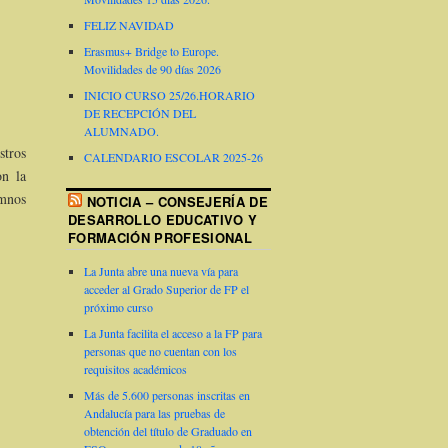
FELIZ NAVIDAD
Erasmus+ Bridge to Europe.
Movilidades de 90 días 2026
INICIO CURSO 25/26.HORARIO
DE RECEPCIÓN DEL
ALUMNADO.
stros
CALENDARIO ESCOLAR 2025-26
on la
umnos
NOTICIA – CONSEJERÍA DE
DESARROLLO EDUCATIVO Y
FORMACIÓN PROFESIONAL
La Junta abre una nueva vía para
acceder al Grado Superior de FP el
próximo curso
La Junta facilita el acceso a la FP para
personas que no cuentan con los
requisitos académicos
Más de 5.600 personas inscritas en
Andalucía para las pruebas de
obtención del título de Graduado en