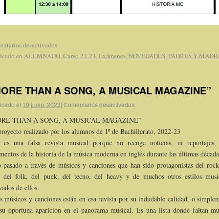
ntarios desactivados
icado en
ALUMNADO
,
Curso 22-23
,
Exámenes
,
NOVEDADES
,
PADRES Y MADR
ORE THAN A SONG, A MUSICAL MAGAZINE”
icado el
19 junio, 2023
|
Comentarios desactivados
RE THAN A SONG, A MUSICAL MAGAZINE”
royecto realizado por los alumnos de 1º de Bachillerato, 2022-23
 es una falsa revista musical porque no recoge noticias, ni reportajes,
mentos de la historia de la música moderna en inglés durante las últimas década
o pasado a través de músicos y canciones que han sido protagonistas del rock
 del folk, del punk, del tecno, del heavy y de muchos otros estilos musi
vados de ellos.
s músicos y canciones están en esa revista por su indudable calidad, o simple
su oportuna aparición en el panorama musical. Es una lista donde faltan m