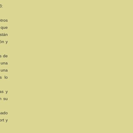
3:
tros
 que
stán
ón y
as de
 una
 una
s lo
as y
n su
sado
rt y