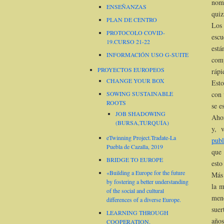
nomb
ENSEÑANZAS
quiz
PLAN DE CENTRO
Los 
PROTOCOLO COVID-
escu
19.CURSO 21-22
está
INFORMACIÓN USO G-SUITE
comp
PROYECTOS EUROPEOS
rápi
CHANGE YOUR BOX
Esto
con 
SOWING SUSTAINABLE
ROOTS
se e
JOB SHADOWING
Ahor
(BURSA,TURQUÍA)
y, 
eTwinning Project.Tradate-La
publ
Puebla de Cazalla, 2019
que 
BRIDGE TO EUROPE
esto
«Building a Europe for the future
Más 
by fostering a better understanding
la m
of the social and cultural
meno
differences of a diverse Europe.
suer
LEARNING THROUGH
años
COOPERATION,