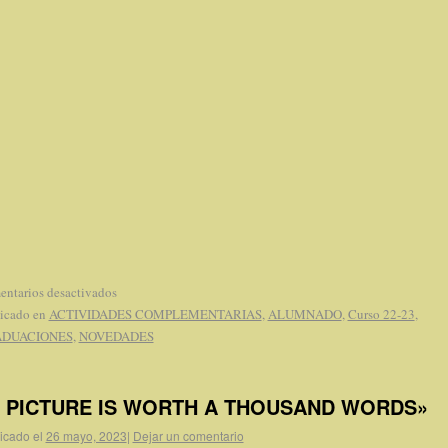
ntarios desactivados
icado en
ACTIVIDADES COMPLEMENTARIAS
,
ALUMNADO
,
Curso 22-23
,
DUACIONES
,
NOVEDADES
 PICTURE IS WORTH A THOUSAND WORDS»
icado el
26 mayo, 2023
|
Dejar un comentario