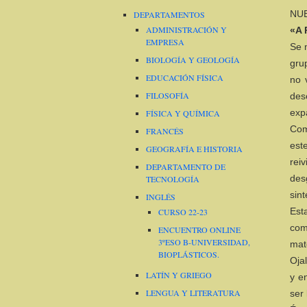
NUE
DEPARTAMENTOS
ADMINISTRACIÓN Y
«A
EMPRESA
Se 
BIOLOGÍA Y GEOLOGÍA
gru
EDUCACIÓN FÍSICA
no 
FILOSOFÍA
des
exp
FÍSICA Y QUÍMICA
Com
FRANCÉS
es
GEOGRAFÍA E HISTORIA
rei
DEPARTAMENTO DE
des
TECNOLOGÍA
sint
INGLÉS
Est
CURSO 22-23
com
ENCUENTRO ONLINE
3ºESO B-UNIVERSIDAD,
mate
BIOPLÁSTICOS.
Oja
LATÍN Y GRIEGO
y e
LENGUA Y LITERATURA
ser 