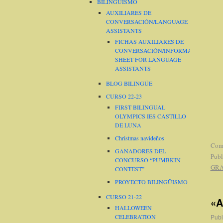
BILINGÜISMO
AUXILIARES DE
CONVERSACIÓN/LANGUAGE
ASSISTANTS
FICHAS AUXILIARES DE
CONVERSACIÓN/INFORMATION
SHEET FOR LANGUAGE
ASSISTANTS
BLOG BILINGÜE
CURSO 22-23
FIRST BILINGUAL
OLYMPICS IES CASTILLO
DE LUNA
Christmas navideños
Come
GANADORES DEL
Publ
CONCURSO “PUMBKIN
GRA
CONTEST”
PROYECTO BILINGÜISMO
CURSO 21-22
«A
HALLOWEEN
CELEBRATION
Publ