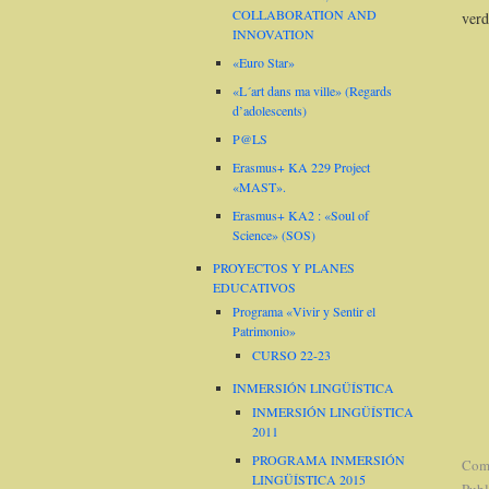
COLLABORATION AND
verd
INNOVATION
«Euro Star»
«L´art dans ma ville» (Regards
d’adolescents)
P@LS
Erasmus+ KA 229 Project
«MAST».
Erasmus+ KA2 : «Soul of
Science» (SOS)
PROYECTOS Y PLANES
EDUCATIVOS
Programa «Vivir y Sentir el
Patrimonio»
CURSO 22-23
INMERSIÓN LINGÜÍSTICA
INMERSIÓN LINGÜÍSTICA
2011
PROGRAMA INMERSIÓN
Come
LINGÜÍSTICA 2015
Publ