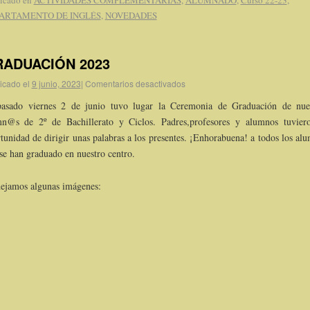
ARTAMENTO DE INGLÉS
,
NOVEDADES
ADUACIÓN 2023
icado el
9 junio, 2023
|
Comentarios desactivados
pasado viernes 2 de junio tuvo lugar la Ceremonia de Graduación de nue
n@s de 2º de Bachillerato y Ciclos. Padres,profesores y alumnos tuvier
tunidad de dirigir unas palabras a los presentes. ¡Enhorabuena! a todos los al
se han graduado en nuestro centro.
ejamos algunas imágenes: