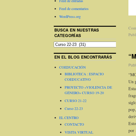
Feed de entradas
Feed de comentarios
WordPress.org
Come
BUSCA EN NUESTRAS
Publ
CATEGORÍAS
“M
EN EL BLOG ENCONTRARÁS
Publ
COEDUCACIÓN
BIBLIOTECA : ESPACIO
“MO
COEDUCATIVO
Un p
PROYECTO «VIOLENCIA DE
Esta
GÉNERO» CURSO 19-20
frag
CURSO 21-22
sigl
Curso 22-23
pop,
deri
EL CENTRO
Esto
CONTACTO
por 
VISITA VIRTUAL