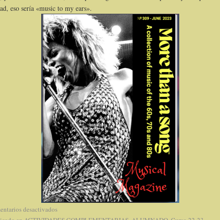
ad, eso sería «music to my ears».
ntarios desactivados
icado en
ACTIVIDADES COMPLEMENTARIAS
,
ALUMNADO
,
Curso 22-23
,