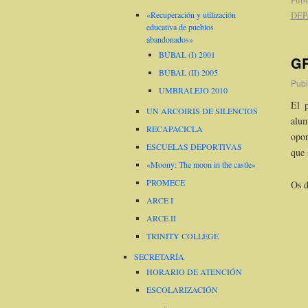
DEP
«Recuperación y utilización
educativa de pueblos
abandonados»
BÚBAL (I) 2001
GR
BÚBAL (II) 2005
Publ
UMBRALEJO 2010
El 
UN ARCOIRIS DE SILENCIOS
alum
RECAPACICLA
opor
ESCUELAS DEPORTIVAS
que 
«Moony: The moon in the castle»
PROMECE
Os d
ARCE I
ARCE II
TRINITY COLLEGE
SECRETARÍA
HORARIO DE ATENCIÓN
ESCOLARIZACIÓN