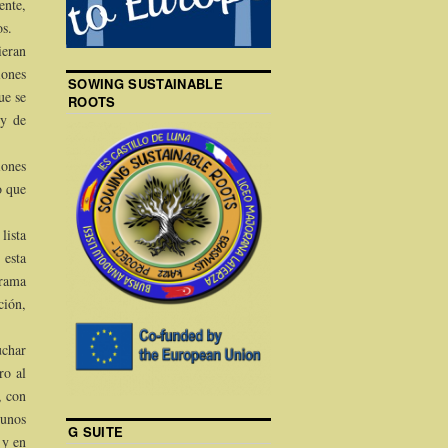
ente,
os.
ieran
iones
SOWING SUSTAINABLE
ue se
ROOTS
 y de
iones
o que
lista
 esta
orama
ción,
uchar
ro al
, con
 unos
G SUITE
 y en