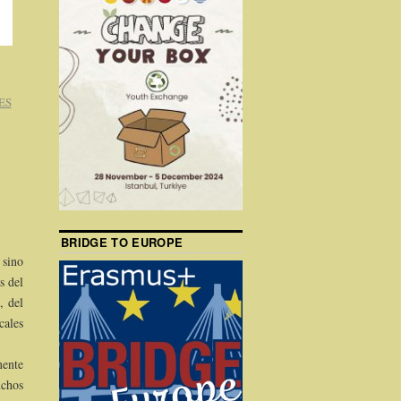
ES
BRIDGE TO EUROPE
 sino
s del
, del
cales
mente
uchos