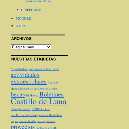
(noviembre 2014)
CINEFORUM
MOODLE
AMPA
ARCHIVOS
NUESTRAS ETIQUETAS
2ª oportunidad
Actividades curso 19-20
actividades
extraescolares
Adriano
alumnado
arcoiris de silencios
ayudas
becas
Boletines
Biblioteca
Castillo de Luna
Consejo Escolar
CURSO 24-25
escolarización
eustory
ies castillo de luna
inglés
matriculación
parces
premios
proyectos
puebla de cazalla