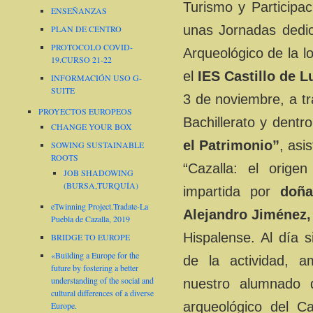
Turismo y Participa
ENSEÑANZAS
unas Jornadas dedic
PLAN DE CENTRO
PROTOCOLO COVID-
Arqueológico de la l
19.CURSO 21-22
el
IES Castillo de L
INFORMACIÓN USO G-
SUITE
3 de noviembre, a t
PROYECTOS EUROPEOS
Bachillerato y dent
CHANGE YOUR BOX
el Patrimonio”
, asi
SOWING SUSTAINABLE
ROOTS
“Cazalla: el orige
JOB SHADOWING
(BURSA,TURQUÍA)
impartida por
doñ
eTwinning Project.Tradate-La
Alejandro Jiménez,
Puebla de Cazalla, 2019
Hispalense. Al día 
BRIDGE TO EUROPE
«Building a Europe for the
de la actividad, 
future by fostering a better
understanding of the social and
nuestro alumnado d
cultural differences of a diverse
arqueológico del Ca
Europe.