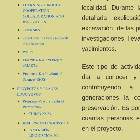
LEARNING THROUGH
localidad. Durante 
COOPERATION,
COLLABORATION AND
detallada explica
INNOVATION
excavación, de las 
«Euro Star»
investigaciones lle
«L´art dans ma ville» (Regards
d’adolescents)
yacimientos.
P@LS
Erasmus+ KA 229 Project
«MAST».
Este tipo de activi
Erasmus+ KA2 : «Soul of
dar a conocer y v
Science» (SOS)
contribuyendo a
PROYECTOS Y PLANES
EDUCATIVOS
generaciones la c
Programa «Vivir y Sentir el
Patrimonio»
preservación. Es po
CURSO 22-23
cuantas personas e 
INMERSIÓN LINGÜÍSTICA
en el proyecto.
INMERSIÓN
LINGÜÍSTICA 2011