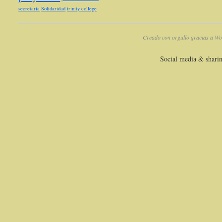
secretaría
Solidaridad
trinity college
Creado con orgullo gracias a Wo
Social media & shari