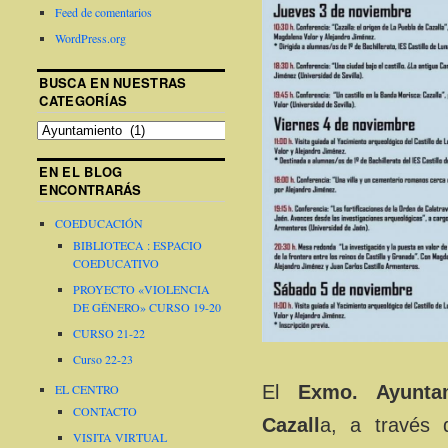
Feed de comentarios
WordPress.org
BUSCA EN NUESTRAS
CATEGORÍAS
EN EL BLOG
ENCONTRARÁS
COEDUCACIÓN
BIBLIOTECA : ESPACIO
COEDUCATIVO
PROYECTO «VIOLENCIA
DE GÉNERO» CURSO 19-20
CURSO 21-22
Curso 22-23
El
Exmo. Ayunta
EL CENTRO
CONTACTO
Cazall
a, a través 
VISITA VIRTUAL