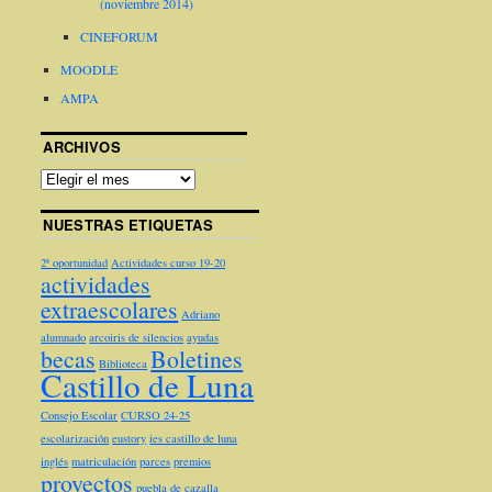
(noviembre 2014)
CINEFORUM
MOODLE
AMPA
ARCHIVOS
NUESTRAS ETIQUETAS
2ª oportunidad
Actividades curso 19-20
actividades
extraescolares
Adriano
alumnado
arcoiris de silencios
ayudas
becas
Boletines
Biblioteca
Castillo de Luna
Consejo Escolar
CURSO 24-25
escolarización
eustory
ies castillo de luna
inglés
matriculación
parces
premios
proyectos
puebla de cazalla