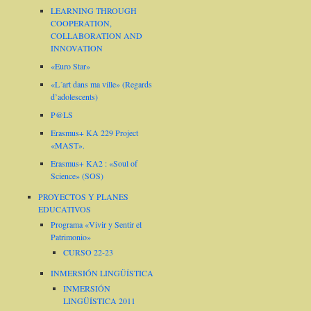
LEARNING THROUGH
COOPERATION,
COLLABORATION AND
INNOVATION
«Euro Star»
«L´art dans ma ville» (Regards
d’adolescents)
P@LS
Erasmus+ KA 229 Project
«MAST».
Erasmus+ KA2 : «Soul of
Science» (SOS)
PROYECTOS Y PLANES
EDUCATIVOS
Programa «Vivir y Sentir el
Patrimonio»
CURSO 22-23
INMERSIÓN LINGÜÍSTICA
INMERSIÓN
LINGÜÍSTICA 2011