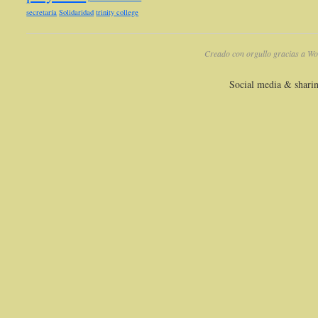
secretaría
Solidaridad
trinity college
Creado con orgullo gracias a Wo
Social media & shari