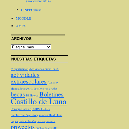
(noviembre 2014)
CINEFORUM
MOODLE
AMPA
ARCHIVOS
NUESTRAS ETIQUETAS
2ª oportunidad
Actividades curso 19-20
actividades
extraescolares
Adriano
alumnado
arcoiris de silencios
ayudas
becas
Boletines
Biblioteca
Castillo de Luna
Consejo Escolar
CURSO 24-25
escolarización
eustory
ies castillo de luna
inglés
matriculación
parces
premios
proyectos
puebla de cazalla