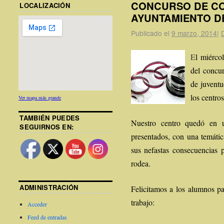
CONCURSO DE CO
LOCALIZACIÓN
AYUNTAMIENTO D
Publicado el
9 marzo, 2014
|
E
l miérco
del concur
de juventu
los centros
Ver mapa más grande
TAMBIÉN PUEDES
Nuestro centro quedó en u
SEGUIRNOS EN:
presentados, con una temáti
sus nefastas consecuencias p
rodea.
ADMINISTRACIÓN
Felicitamos a los alumnos pa
trabajo:
Acceder
Feed de entradas