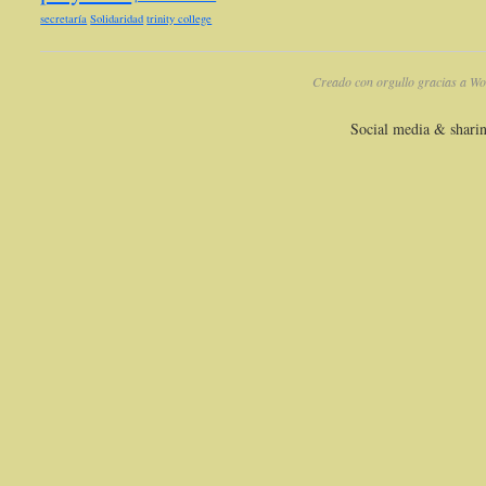
secretaría
Solidaridad
trinity college
Creado con orgullo gracias a Wo
Social media & shari