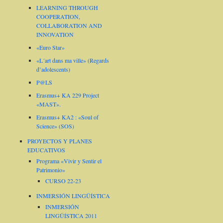
LEARNING THROUGH
COOPERATION,
COLLABORATION AND
INNOVATION
«Euro Star»
«L´art dans ma ville» (Regards
d’adolescents)
P@LS
Erasmus+ KA 229 Project
«MAST».
Erasmus+ KA2 : «Soul of
Science» (SOS)
PROYECTOS Y PLANES
EDUCATIVOS
Programa «Vivir y Sentir el
Patrimonio»
CURSO 22-23
INMERSIÓN LINGÜÍSTICA
INMERSIÓN
LINGÜÍSTICA 2011