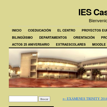
IES Cas
Bienveni
INICIO
COEDUCACIÓN
EL CENTRO
PROYECTOS E
BILINGÜISMO
DEPARTAMENTOS
ORIENTACIÓN
PR
ACTOS 25 ANIVERSARIO
EXTRAESCOLARES
MOODLE
←
EXÁMENES TRINITY 201