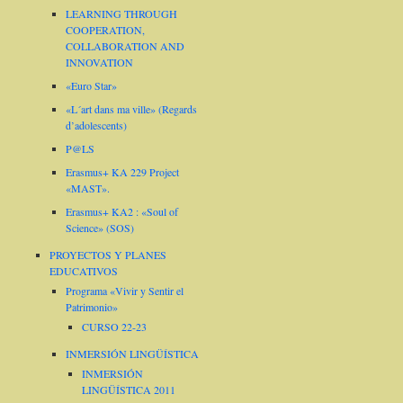
LEARNING THROUGH
COOPERATION,
COLLABORATION AND
INNOVATION
«Euro Star»
«L´art dans ma ville» (Regards
d’adolescents)
P@LS
Erasmus+ KA 229 Project
«MAST».
Erasmus+ KA2 : «Soul of
Science» (SOS)
PROYECTOS Y PLANES
EDUCATIVOS
Programa «Vivir y Sentir el
Patrimonio»
CURSO 22-23
INMERSIÓN LINGÜÍSTICA
INMERSIÓN
LINGÜÍSTICA 2011