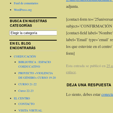
Feed de comentarios
adjunta.
WordPress.org
[contact-form to=’25aniversa
BUSCA EN NUESTRAS
CATEGORÍAS
subject=’CONFIRMACIÓ
[contact-field label=’Nombre’
label=’Email’ type=’email’ re
EN EL BLOG
los que estuviste en el centro’
ENCONTRARÁS
form]
COEDUCACIÓN
BIBLIOTECA : ESPACIO
Esta entrada se publicó en
25 a
COEDUCATIVO
enlace
.
PROYECTO «VIOLENCIA
DE GÉNERO» CURSO 19-20
DEJA UNA RESPUESTA
CURSO 21-22
Curso 22-23
Lo siento, debes estar
conect
EL CENTRO
CONTACTO
VISITA VIRTUAL