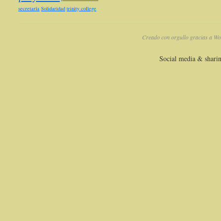
secretaría
Solidaridad
trinity college
Creado con orgullo gracias a Wo
Social media & shari