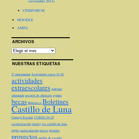
(noviembre 2014)
CINEFORUM
MOODLE
AMPA
ARCHIVOS
NUESTRAS ETIQUETAS
2ª oportunidad
Actividades curso 19-20
actividades
extraescolares
Adriano
alumnado
arcoiris de silencios
ayudas
becas
Boletines
Biblioteca
Castillo de Luna
Consejo Escolar
CURSO 24-25
escolarización
eustory
ies castillo de luna
inglés
matriculación
parces
premios
proyectos
puebla de cazalla