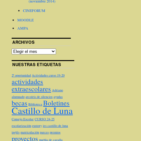
(noviembre 2014)
CINEFORUM
MOODLE
AMPA
ARCHIVOS
NUESTRAS ETIQUETAS
2ª oportunidad
Actividades curso 19-20
actividades
extraescolares
Adriano
alumnado
arcoiris de silencios
ayudas
becas
Boletines
Biblioteca
Castillo de Luna
Consejo Escolar
CURSO 24-25
escolarización
eustory
ies castillo de luna
inglés
matriculación
parces
premios
proyectos
puebla de cazalla