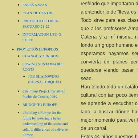
resfriado que importaron 
ENSEÑANZAS
a entender lo de “llevaros
PLAN DE CENTRO
Todo sirve para esa clas
PROTOCOLO COVID-
19.CURSO 21-22
que a los profesores Am
INFORMACIÓN USO G-
Catena y a mí misma, n
SUITE
fondo un grupo humano en
PROYECTOS EUROPEOS
esperamos hayamos se
CHANGE YOUR BOX
convierta en planes pe
SOWING SUSTAINABLE
ROOTS
quedarse viendo pasar l
JOB SHADOWING
sean.
(BURSA,TURQUÍA)
Han tenido todo un catálo
eTwinning Project.Tradate-La
cultural con tan poco tie
Puebla de Cazalla, 2019
se aprende a escuchar có
BRIDGE TO EUROPE
lado, a buscar dónde hay
«Building a Europe for the
future by fostering a better
mejor momento para ver l
understanding of the social and
de un canal.
cultural differences of a diverse
Europe.
Estos 44 niños nuestros h