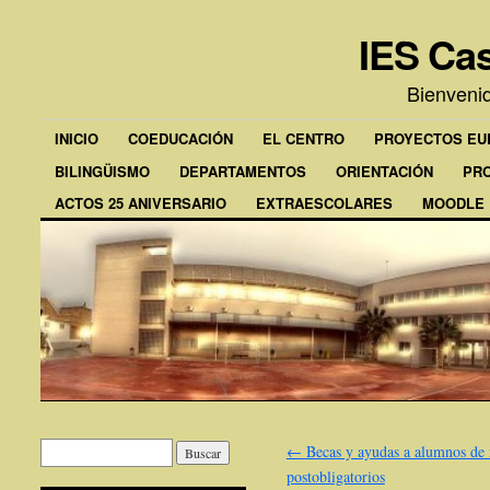
IES Cas
Bienveni
INICIO
COEDUCACIÓN
EL CENTRO
PROYECTOS E
BILINGÜISMO
DEPARTAMENTOS
ORIENTACIÓN
PR
ACTOS 25 ANIVERSARIO
EXTRAESCOLARES
MOODLE
←
Becas y ayudas a alumnos de 
postobligatorios