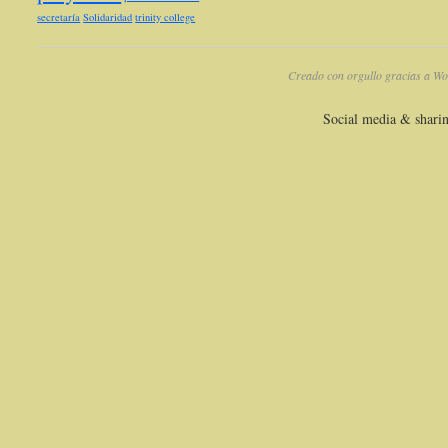
secretaría
Solidaridad
trinity college
Creado con orgullo gracias a Wo
Social media & shari