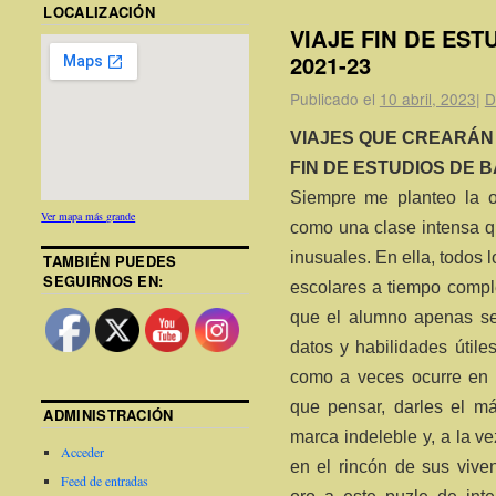
LOCALIZACIÓN
VIAJE FIN DE ES
2021-23
Publicado el
10 abril, 2023
|
D
VIAJES QUE CREARÁN
FIN DE ESTUDIOS DE B
Siempre me planteo la o
Ver mapa más grande
como una clase intensa q
inusuales. En ella, todos 
TAMBIÉN PUEDES
SEGUIRNOS EN:
escolares a tiempo compl
que el alumno apenas se
datos y habilidades útil
como a veces ocurre en l
que pensar, darles el m
ADMINISTRACIÓN
marca indeleble y, a la v
Acceder
en el rincón de sus viv
Feed de entradas