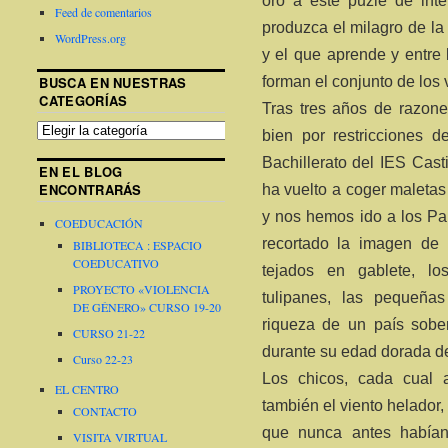
oro a este puzle de int
Feed de comentarios
produzca el milagro de la
WordPress.org
y el que aprende y entre
forman el conjunto de los 
BUSCA EN NUESTRAS
CATEGORÍAS
Tras tres años de razon
bien por restricciones d
Bachillerato del IES Cas
EN EL BLOG
ENCONTRARÁS
ha vuelto a coger maletas 
y nos hemos ido a los Pa
COEDUCACIÓN
recortado la imagen de l
BIBLIOTECA : ESPACIO
COEDUCATIVO
tejados en gablete, lo
PROYECTO «VIOLENCIA
tulipanes, las pequeñas
DE GÉNERO» CURSO 19-20
riqueza de un país sobe
CURSO 21-22
durante su edad dorada de
Curso 22-23
Los chicos, cada cual 
EL CENTRO
también el viento helador, 
CONTACTO
que nunca antes había
VISITA VIRTUAL