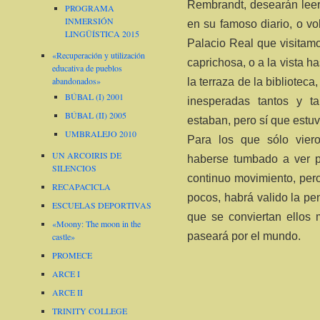
Rembrandt, desearán leer
PROGRAMA
INMERSIÓN
en su famoso diario, o vo
LINGÜÍSTICA 2015
Palacio Real que visitam
«Recuperación y utilización
caprichosa, o a la vista ha
educativa de pueblos
abandonados»
la terraza de la bibliote
BÚBAL (I) 2001
inesperadas tantos y t
BÚBAL (II) 2005
estaban, pero sí que estuvi
UMBRALEJO 2010
Para los que sólo vier
UN ARCOIRIS DE
haberse tumbado a ver pa
SILENCIOS
continuo movimiento, per
RECAPACICLA
pocos, habrá valido la pe
ESCUELAS DEPORTIVAS
que se conviertan ellos 
«Moony: The moon in the
paseará por el mundo.
castle»
PROMECE
ARCE I
ARCE II
TRINITY COLLEGE