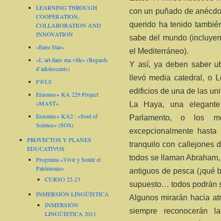
LEARNING THROUGH
con un puñado de anécdot
COOPERATION,
querido ha tenido tambié
COLLABORATION AND
INNOVATION
sabe del mundo (incluyen
«Euro Star»
el Mediterráneo).
«L´art dans ma ville» (Regards
Y así, ya deben saber ub
d’adolescents)
llevó media catedral, o L
P@LS
edificios de una de las u
Erasmus+ KA 229 Project
«MAST».
La Haya, una elegante
Erasmus+ KA2 : «Soul of
Parlamento, o los m
Science» (SOS)
excepcionalmente hasta 
PROYECTOS Y PLANES
tranquilo con callejones 
EDUCATIVOS
todos se llaman Abraham,
Programa «Vivir y Sentir el
Patrimonio»
antiguos de pesca (¡qué 
CURSO 22-23
supuesto… todos podrán 
INMERSIÓN LINGÜÍSTICA
Algunos mirarán hacia at
INMERSIÓN
siempre reconocerán l
LINGÜÍSTICA 2011