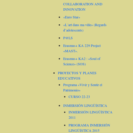
COLLABORATION AND
INNOVATION
«Euro Star»
«L´art dans ma ville» (Regards
d’adolescents)
P@LS
Erasmus+ KA 229 Project
«MAST».
Erasmus+ KA2 : «Soul of
Science» (SOS)
PROYECTOS Y PLANES
EDUCATIVOS
Programa «Vivir y Sentir el
Patrimonio»
CURSO 22-23
INMERSIÓN LINGÜÍSTICA
INMERSIÓN LINGÜÍSTICA
2011
PROGRAMA INMERSIÓN
LINGÜÍSTICA 2015