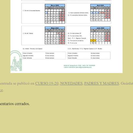
 entrada se publicó en
CURSO 19-20
,
NOVEDADES
,
PADRES Y MADRES
. Guárdat
ce
.
ntarios cerrados.