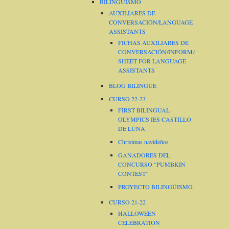
BILINGÜISMO
AUXILIARES DE
CONVERSACIÓN/LANGUAGE
ASSISTANTS
FICHAS AUXILIARES DE
CONVERSACIÓN/INFORMATION
SHEET FOR LANGUAGE
ASSISTANTS
BLOG BILINGÜE
CURSO 22-23
FIRST BILINGUAL
OLYMPICS IES CASTILLO
DE LUNA
Christmas navideños
GANADORES DEL
CONCURSO “PUMBKIN
CONTEST”
PROYECTO BILINGÜISMO
CURSO 21-22
HALLOWEEN
CELEBRATION