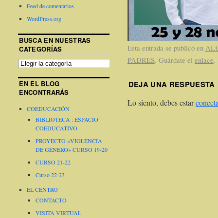
Feed de comentarios
WordPress.org
BUSCA EN NUESTRAS
Esta entrada se publicó en
AL
CATEGORÍAS
PADRES
. Guárdate el
enlace
.
EN EL BLOG
DEJA UNA RESPUESTA
ENCONTRARÁS
Lo siento, debes estar
conect
COEDUCACIÓN
BIBLIOTECA : ESPACIO
COEDUCATIVO
PROYECTO «VIOLENCIA
DE GÉNERO» CURSO 19-20
CURSO 21-22
Curso 22-23
EL CENTRO
CONTACTO
VISITA VIRTUAL