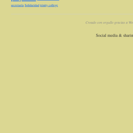
secretaría
Solidaridad
trinity college
Creado con orgullo gracias a Wo
Social media & shari