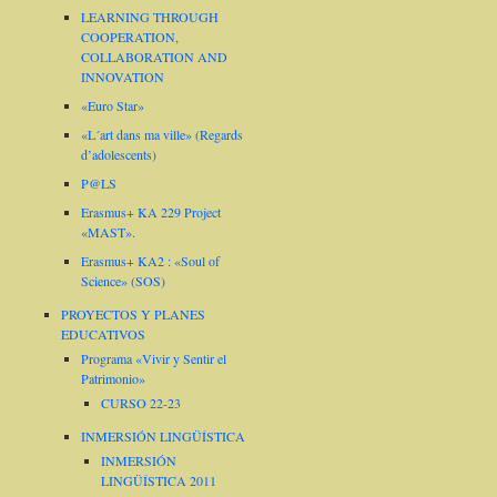
LEARNING THROUGH
COOPERATION,
COLLABORATION AND
INNOVATION
«Euro Star»
«L´art dans ma ville» (Regards
d’adolescents)
P@LS
Erasmus+ KA 229 Project
«MAST».
Erasmus+ KA2 : «Soul of
Science» (SOS)
PROYECTOS Y PLANES
EDUCATIVOS
Programa «Vivir y Sentir el
Patrimonio»
CURSO 22-23
INMERSIÓN LINGÜÍSTICA
INMERSIÓN
LINGÜÍSTICA 2011