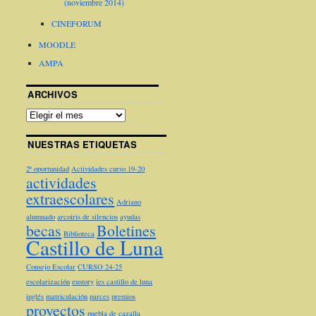
(noviembre 2014)
CINEFORUM
MOODLE
AMPA
ARCHIVOS
NUESTRAS ETIQUETAS
2ª oportunidad
Actividades curso 19-20
actividades
extraescolares
Adriano
alumnado
arcoiris de silencios
ayudas
becas
Boletines
Biblioteca
Castillo de Luna
Consejo Escolar
CURSO 24-25
escolarización
eustory
ies castillo de luna
inglés
matriculación
parces
premios
proyectos
puebla de cazalla