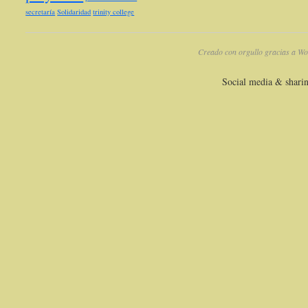
secretaría
Solidaridad
trinity college
Creado con orgullo gracias a Wo
Social media & shari