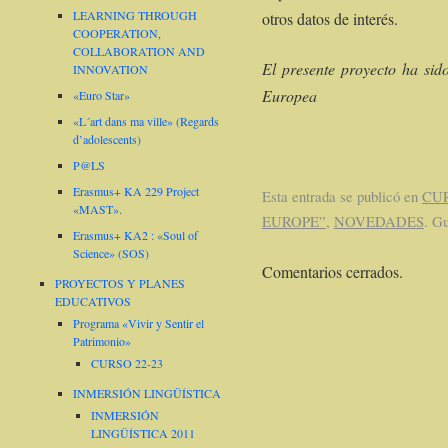
LEARNING THROUGH
otros datos de interés.
COOPERATION,
COLLABORATION AND
El presente proyecto ha sid
INNOVATION
Europea
«Euro Star»
«L´art dans ma ville» (Regards
d’adolescents)
P@LS
Erasmus+ KA 229 Project
Esta entrada se publicó en
CUR
«MAST».
EUROPE”
,
NOVEDADES
. G
Erasmus+ KA2 : «Soul of
Science» (SOS)
Comentarios cerrados.
PROYECTOS Y PLANES
EDUCATIVOS
Programa «Vivir y Sentir el
Patrimonio»
CURSO 22-23
INMERSIÓN LINGÜÍSTICA
INMERSIÓN
LINGÜÍSTICA 2011