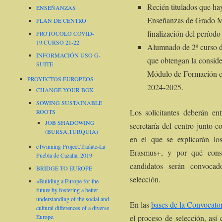
Recién titulados que hay
ENSEÑANZAS
Enseñanzas de Grado Me
PLAN DE CENTRO
finalización del período
PROTOCOLO COVID-
19.CURSO 21-22
Alumnado de 2º curso d
INFORMACIÓN USO G-
que obtengan la consider
SUITE
Módulo de Formación en
PROYECTOS EUROPEOS
2024-2025.
CHANGE YOUR BOX
SOWING SUSTAINABLE
Los solicitantes deberán en
ROOTS
JOB SHADOWING
secretaría del centro junto
(BURSA,TURQUÍA)
en el que se explicarán lo
eTwinning Project.Tradate-La
Erasmus+, y por qué cons
Puebla de Cazalla, 2019
candidatos serán convocad
BRIDGE TO EUROPE
selección.
«Building a Europe for the
future by fostering a better
understanding of the social and
En las
bases de la Convocator
cultural differences of a diverse
el proceso de selección, así 
Europe.