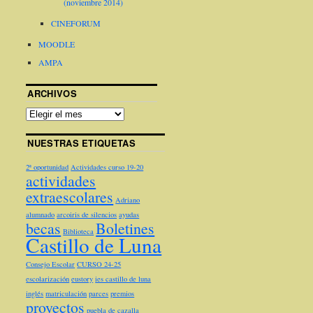
(noviembre 2014)
CINEFORUM
MOODLE
AMPA
ARCHIVOS
NUESTRAS ETIQUETAS
2ª oportunidad
Actividades curso 19-20
actividades
extraescolares
Adriano
alumnado
arcoiris de silencios
ayudas
becas
Boletines
Biblioteca
Castillo de Luna
Consejo Escolar
CURSO 24-25
escolarización
eustory
ies castillo de luna
inglés
matriculación
parces
premios
proyectos
puebla de cazalla