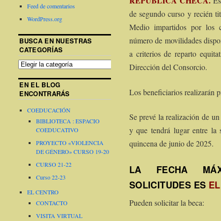
REPÚBLICA CHECA.
Es
Feed de comentarios
de segundo curso y recién ti
WordPress.org
Medio impartidos por los c
número de movilidades dispon
BUSCA EN NUESTRAS
CATEGORÍAS
a criterios de reparto equit
Dirección del Consorcio.
EN EL BLOG
Los beneficiarios realizarán p
ENCONTRARÁS
COEDUCACIÓN
Se prevé la realización de u
BIBLIOTECA : ESPACIO
y que tendrá lugar entre l
COEDUCATIVO
quincena de junio de 2025.
PROYECTO «VIOLENCIA
DE GÉNERO» CURSO 19-20
CURSO 21-22
LA
FECHA MÁ
Curso 22-23
SOLICITUDES ES
EL
EL CENTRO
Pueden solicitar la beca:
CONTACTO
VISITA VIRTUAL