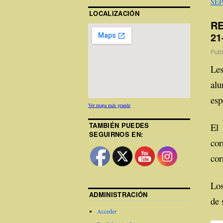
SEP
LOCALIZACIÓN
RE
21
Publ
Le
al
esp
Ver mapa más grande
TAMBIÉN PUEDES
El
SEGUIRNOS EN:
cor
cor
Los
ADMINISTRACIÓN
de 
Acceder