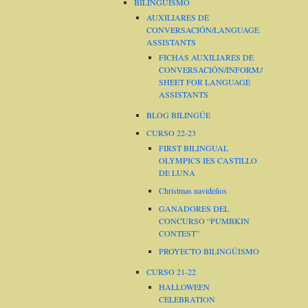
BILINGÜISMO
AUXILIARES DE
CONVERSACIÓN/LANGUAGE
ASSISTANTS
FICHAS AUXILIARES DE
CONVERSACIÓN/INFORMATION
SHEET FOR LANGUAGE
ASSISTANTS
BLOG BILINGÜE
CURSO 22-23
FIRST BILINGUAL
OLYMPICS IES CASTILLO
DE LUNA
Christmas navideños
GANADORES DEL
CONCURSO “PUMBKIN
CONTEST”
PROYECTO BILINGÜISMO
CURSO 21-22
HALLOWEEN
CELEBRATION