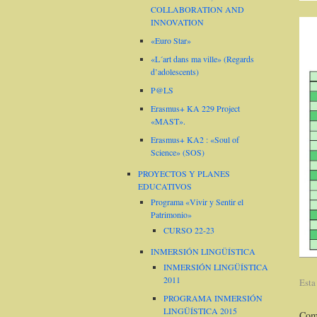
COLLABORATION AND
INNOVATION
«Euro Star»
«L´art dans ma ville» (Regards
d’adolescents)
P@LS
Erasmus+ KA 229 Project
«MAST».
Erasmus+ KA2 : «Soul of
Science» (SOS)
PROYECTOS Y PLANES
EDUCATIVOS
Programa «Vivir y Sentir el
Patrimonio»
CURSO 22-23
INMERSIÓN LINGÜÍSTICA
INMERSIÓN LINGÜÍSTICA
2011
Esta
PROGRAMA INMERSIÓN
LINGÜÍSTICA 2015
Come