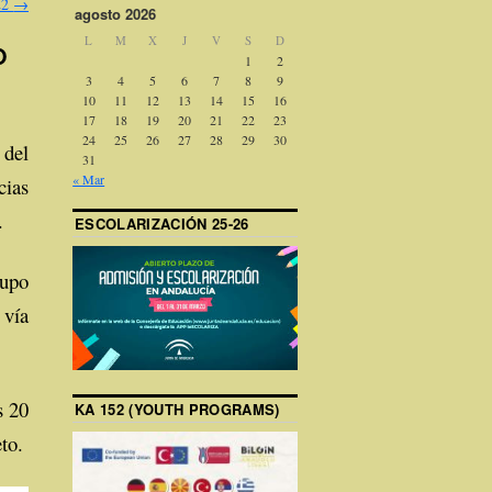
22
→
agosto 2026
L
M
X
J
V
S
D
O
1
2
3
4
5
6
7
8
9
10
11
12
13
14
15
16
17
18
19
20
21
22
23
24
25
26
27
28
29
30
del
31
« Mar
cias
e.
ESCOLARIZACIÓN 25-26
upo
 vía
s 20
KA 152 (YOUTH PROGRAMS)
to.