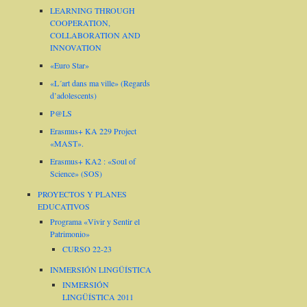
LEARNING THROUGH
COOPERATION,
COLLABORATION AND
INNOVATION
«Euro Star»
«L´art dans ma ville» (Regards
d’adolescents)
P@LS
Erasmus+ KA 229 Project
«MAST».
Erasmus+ KA2 : «Soul of
Science» (SOS)
PROYECTOS Y PLANES
EDUCATIVOS
Programa «Vivir y Sentir el
Patrimonio»
CURSO 22-23
INMERSIÓN LINGÜÍSTICA
INMERSIÓN
LINGÜÍSTICA 2011