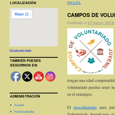
LOCALIZACIÓN
INGLÉS.
CAMPOS DE VOLU
Publicado el
27 marzo, 2019
|
Ver mapa más grande
TAMBIÉN PUEDES
SEGUIRNOS EN:
tengan una edad comprendida 
voluntariado pueden tener l
en el extranjero.
ADMINISTRACIÓN
Acceder
El
procedimiento
para par
Feed de entradas
Voluntariado Juvenil,para 