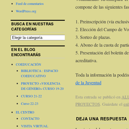
Feed de comentarios
compone de las siguientes fas
WordPress.org
1. Preinscripción (vía exclus
BUSCA EN NUESTRAS
2. Elección del Campo de Vol
CATEGORÍAS
3. Sorteo de plazas.
4. Abono de la cuota de parti
EN EL BLOG
5. Presentación del boletín d
ENCONTRARÁS
acreditativa.
COEDUCACIÓN
BIBLIOTECA : ESPACIO
Toda la información la podéi
COEDUCATIVO
de la Juventud
PROYECTO «VIOLENCIA
DE GÉNERO» CURSO 19-20
CURSO 21-22
Esta entrada se publicó en
AL
PROYECTOS
. Guárdate el
en
Curso 22-23
EL CENTRO
DEJA UNA RESPUESTA
CONTACTO
VISITA VIRTUAL