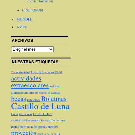
(noviembre 2014)
CINEFORUM
MOODLE
AMPA
ARCHIVOS
NUESTRAS ETIQUETAS
2ª oportunidad
Actividades curso 19-20
actividades
extraescolares
Adriano
alumnado
arcoiris de silencios
ayudas
becas
Boletines
Biblioteca
Castillo de Luna
Consejo Escolar
CURSO 24-25
escolarización
eustory
ies castillo de luna
inglés
matriculación
parces
premios
proyectos
puebla de cazalla