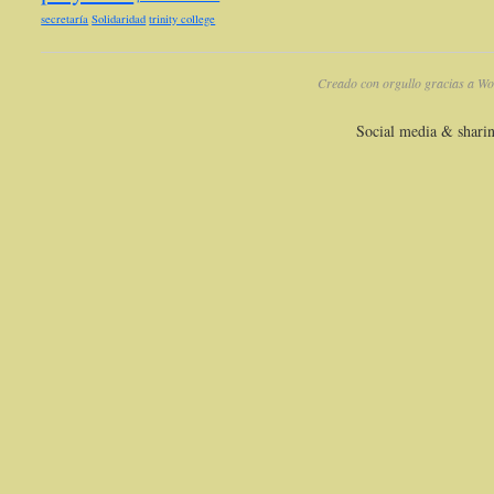
secretaría
Solidaridad
trinity college
Creado con orgullo gracias a Wo
Social media & shari