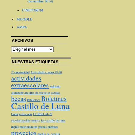
(noviembre 2014)
CINEFORUM
MOODLE
AMPA
ARCHIVOS
NUESTRAS ETIQUETAS
2ª oportunidad
Actividades curso 19-20
actividades
extraescolares
Adriano
alumnado
arcoiris de silencios
ayudas
becas
Boletines
Biblioteca
Castillo de Luna
Consejo Escolar
CURSO 24-25
escolarización
eustory
ies castillo de luna
inglés
matriculación
parces
premios
proyectos
puebla de cazalla