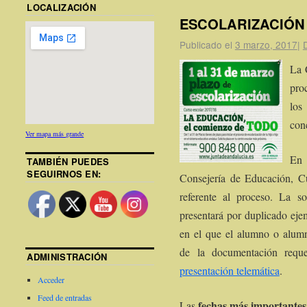
LOCALIZACIÓN
ESCOLARIZACIÓN 
Publicado el
3 marzo, 2017
|
La 
pro
los
con
Ver mapa más grande
En
TAMBIÉN PUEDES
SEGUIRNOS EN:
Consejería de Educación, Cu
referente al proceso. La so
presentará por duplicado eje
en el que el alumno o alum
de la documentación requ
ADMINISTRACIÓN
presentación telemática
.
Acceder
Feed de entradas
fechas más importantes
Las