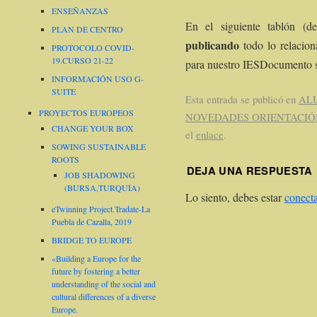
ENSEÑANZAS
En el siguiente tablón (d
PLAN DE CENTRO
publicando
todo lo relacion
PROTOCOLO COVID-
19.CURSO 21-22
para nuestro IESDocumento si
INFORMACIÓN USO G-
SUITE
Esta entrada se publicó en
AL
PROYECTOS EUROPEOS
NOVEDADES ORIENTACIÓ
CHANGE YOUR BOX
el
enlace
.
SOWING SUSTAINABLE
ROOTS
DEJA UNA RESPUESTA
JOB SHADOWING
(BURSA,TURQUÍA)
Lo siento, debes estar
conect
eTwinning Project.Tradate-La
Puebla de Cazalla, 2019
BRIDGE TO EUROPE
«Building a Europe for the
future by fostering a better
understanding of the social and
cultural differences of a diverse
Europe.