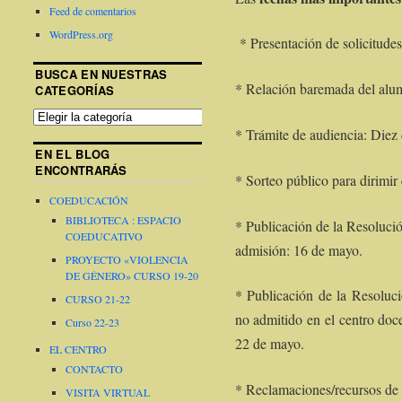
Feed de comentarios
WordPress.org
* Presentación de solicitudes
BUSCA EN NUESTRAS
* Relación baremada del alumn
CATEGORÍAS
* Trámite de audiencia: Diez dí
EN EL BLOG
ENCONTRARÁS
* Sorteo público para dirimir
COEDUCACIÓN
BIBLIOTECA : ESPACIO
* Publicación de la Resoluci
COEDUCATIVO
admisión: 16 de mayo.
PROYECTO «VIOLENCIA
DE GÉNERO» CURSO 19-20
* Publicación de la Resoluc
CURSO 21-22
no admitido en el centro doce
Curso 22-23
22 de mayo.
EL CENTRO
CONTACTO
* Reclamaciones/recursos de
VISITA VIRTUAL