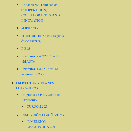
LEARNING THROUGH
COOPERATION,
COLLABORATION AND
INNOVATION
«Euro Star»
«L´art dans ma ville» (Regards
d’adolescents)
P@LS
Erasmus+ KA 229 Project
«MAST».
Erasmus+ KA2 : «Soul of
Science» (SOS)
PROYECTOS Y PLANES
EDUCATIVOS
Programa «Vivir y Sentir el
Patrimonio»
CURSO 22-23
INMERSIÓN LINGÜÍSTICA
INMERSIÓN
LINGÜÍSTICA 2011