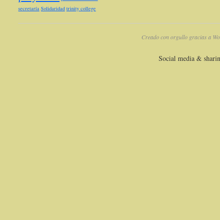
secretaría
Solidaridad
trinity college
Creado con orgullo gracias a Wo
Social media & shari