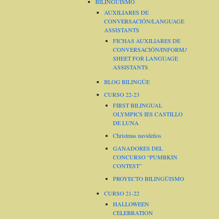
BILINGÜISMO
AUXILIARES DE
CONVERSACIÓN/LANGUAGE
ASSISTANTS
FICHAS AUXILIARES DE
CONVERSACIÓN/INFORMATION
SHEET FOR LANGUAGE
ASSISTANTS
BLOG BILINGÜE
CURSO 22-23
FIRST BILINGUAL
OLYMPICS IES CASTILLO
DE LUNA
Christmas navideños
GANADORES DEL
CONCURSO “PUMBKIN
CONTEST”
PROYECTO BILINGÜISMO
CURSO 21-22
HALLOWEEN
CELEBRATION