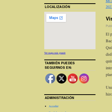
MUJ
LOCALIZACIÓN
202
Vi
Publ
El 
Bac
Quí
Ver mapa más grande
dis
quí
TAMBIÉN PUEDES
SEGUIRNOS EN:
int
plan
Una 
hiz
ADMINISTRACIÓN
Acceder