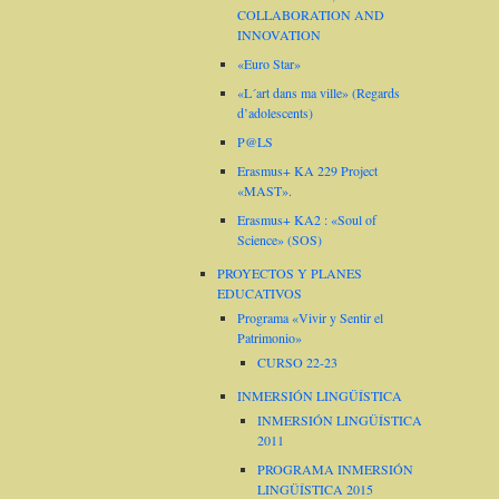
COLLABORATION AND
INNOVATION
«Euro Star»
«L´art dans ma ville» (Regards
d’adolescents)
P@LS
Erasmus+ KA 229 Project
«MAST».
Erasmus+ KA2 : «Soul of
Science» (SOS)
PROYECTOS Y PLANES
EDUCATIVOS
Programa «Vivir y Sentir el
Patrimonio»
CURSO 22-23
INMERSIÓN LINGÜÍSTICA
INMERSIÓN LINGÜÍSTICA
2011
PROGRAMA INMERSIÓN
LINGÜÍSTICA 2015