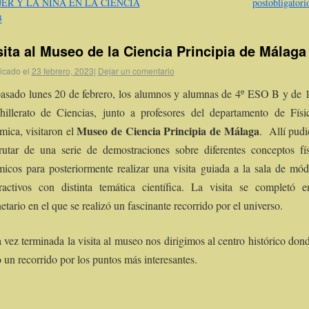
ER Y LA NIÑA EN LA CIENCIA
postobligator
3
sita al Museo de la Ciencia Principia de Málaga
icado el
23 febrero, 2023
|
Dejar un comentario
pasado lunes 20 de febrero, los alumnos y alumnas de 4º ESO B y de 1
hillerato de Ciencias, junto a profesores del departamento de Físi
Museo de Ciencia Principia de Málaga
mica, visitaron el
. Allí pud
frutar de una serie de demostraciones sobre diferentes conceptos fís
micos para posteriormente realizar una visita guiada a la sala de mó
eractivos con distinta temática científica. La visita se completó e
etario en el que se realizó un fascinante recorrido por el universo.
vez terminada la visita al museo nos dirigimos al centro histórico don
o un recorrido por los puntos más interesantes.