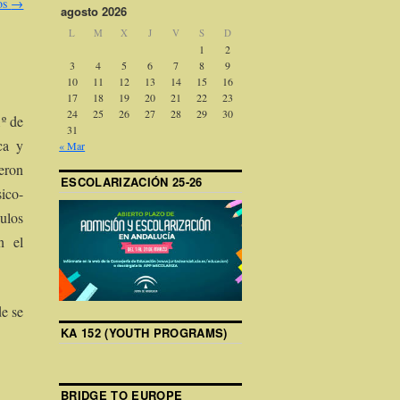
ios
→
agosto 2026
L
M
X
J
V
S
D
1
2
3
4
5
6
7
8
9
10
11
12
13
14
15
16
17
18
19
20
21
22
23
24
25
26
27
28
29
30
º de
31
ca y
« Mar
ieron
ESCOLARIZACIÓN 25-26
ico-
dulos
n el
de se
KA 152 (YOUTH PROGRAMS)
BRIDGE TO EUROPE