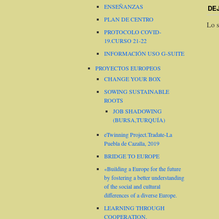
ENSEÑANZAS
DE
PLAN DE CENTRO
Lo s
PROTOCOLO COVID-
19.CURSO 21-22
INFORMACIÓN USO G-SUITE
PROYECTOS EUROPEOS
CHANGE YOUR BOX
SOWING SUSTAINABLE
ROOTS
JOB SHADOWING
(BURSA,TURQUÍA)
eTwinning Project.Tradate-La
Puebla de Cazalla, 2019
BRIDGE TO EUROPE
«Building a Europe for the future
by fostering a better understanding
of the social and cultural
differences of a diverse Europe.
LEARNING THROUGH
COOPERATION,