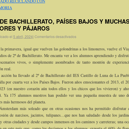
SADO.RECICLANDO CON
MORIA
 DE BACHILLERATO, PAÍSES BAJOS Y MUCHA
ORES Y PÁJAROS
icado el
5 abril, 2024
|
Comentarios desactivados
la primavera, igual que vuelven las golondrinas a los limoneros, vuelve el Via
dios de 2º de Bachillerato. Me encanta ver a los alumnos aprendiendo y disfru
scenarios vivos, o simplemente asombrados de tanto montón de experienc
ón real.
 acción ha llevado al 2º de Bachillerato del IES Castillo de Luna de La Pueb
lla por cuarta vez a los Países Bajos. Fueron años emocionantes el 2013, el 2
023 (en nuestro corazón aún todos ellos y los chicos que los vivieron) y aho
4. Ya 175 alumnos nuestros han podido ver una pequeña muestra de uno d
es más hermosos del planeta.
msterdam más soleado que en otras ocasiones nos ha permitido disfrutar 
osión de narcisos, jacintos, tulipanes…que nos han saludado desde los jardin
 y otras ciudades y desde campos inmensos en los caminos y carreteras; una oc
a en este país que, como les decíamos a los alumnos, exporta el 60% de flor