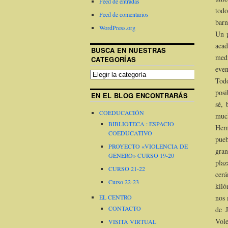
Feed de entradas
todo
Feed de comentarios
barn
WordPress.org
Un p
aca
BUSCA EN NUESTRAS
medi
CATEGORÍAS
even
Todo
posi
EN EL BLOG ENCONTRARÁS
sé, 
COEDUCACIÓN
much
BIBLIOTECA : ESPACIO
Hemo
COEDUCATIVO
pueb
PROYECTO «VIOLENCIA DE
gran
GÉNERO» CURSO 19-20
plaz
CURSO 21-22
cer
Curso 22-23
kiló
EL CENTRO
nos 
CONTACTO
de J
Vol
VISITA VIRTUAL