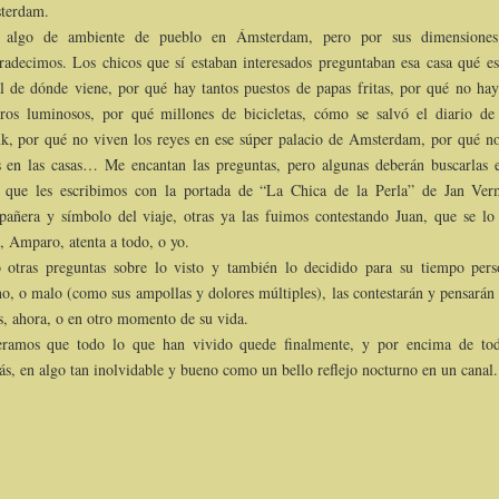
terdam.
 algo de ambiente de pueblo en Ámsterdam, pero por sus dimensiones
radecimos. Los chicos que sí estaban interesados preguntaban esa casa qué es
l de dónde viene, por qué hay tantos puestos de papas fritas, por qué no hay
eros luminosos, por qué millones de bicicletas, cómo se salvó el diario d
k, por qué no viven los reyes en ese súper palacio de Amsterdam, por qué n
s en las casas… Me encantan las preguntas, pero algunas deberán buscarlas 
 que les escribimos con la portada de “La Chica de la Perla” de Jan Ver
añera y símbolo del viaje, otras ya las fuimos contestando Juan, que se lo
, Amparo, atenta a todo, o yo.
 otras preguntas sobre lo visto y también lo decidido para su tiempo pers
o, o malo (como sus ampollas y dolores múltiples), las contestarán y pensarán 
s, ahora, o en otro momento de su vida.
eramos que todo lo que han vivido quede finalmente, y por encima de to
s, en algo tan inolvidable y bueno como un bello reflejo nocturno en un canal.