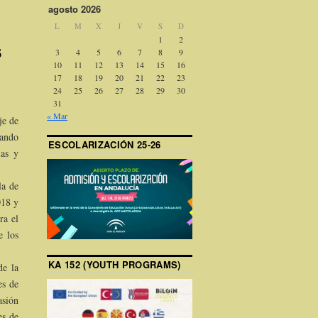
agosto 2026
L
M
X
J
V
S
D
1
2
S
3
4
5
6
7
8
9
10
11
12
13
14
15
16
17
18
19
20
21
22
23
24
25
26
27
28
29
30
31
« Mar
je de
tando
ESCOLARIZACIÓN 25-26
ias y
la de
018 y
ra el
e los
KA 152 (YOUTH PROGRAMS)
de la
es de
asión
es de