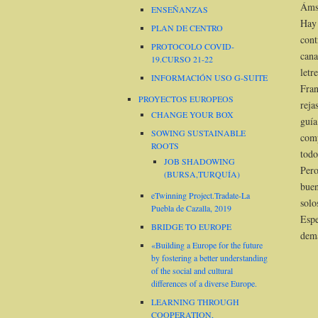
Áms
ENSEÑANZAS
Hay
PLAN DE CENTRO
cont
PROTOCOLO COVID-
cana
19.CURSO 21-22
letr
INFORMACIÓN USO G-SUITE
Fran
PROYECTOS EUROPEOS
reja
CHANGE YOUR BOX
guía
SOWING SUSTAINABLE
comp
ROOTS
todo
JOB SHADOWING
Pero
(BURSA,TURQUÍA)
buen
eTwinning Project.Tradate-La
solo
Puebla de Cazalla, 2019
Esp
BRIDGE TO EUROPE
demá
«Building a Europe for the future
by fostering a better understanding
of the social and cultural
differences of a diverse Europe.
LEARNING THROUGH
COOPERATION,