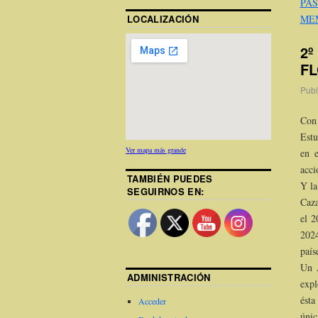
PA
LOCALIZACIÓN
ME
2º
FL
Publ
Con 
Estu
Ver mapa más grande
en e
acci
TAMBIÉN PUEDES
Y la
SEGUIRNOS EN:
Caza
el 2
202
país
Un Á
ADMINISTRACIÓN
expl
ésta
Acceder
únic