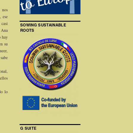
 nos
, ese
 casi
SOWING SUSTAINABLE
ROOTS
e Ana
o hay
en su
meer,
 sabe
onal,
ellos
do lo
G SUITE