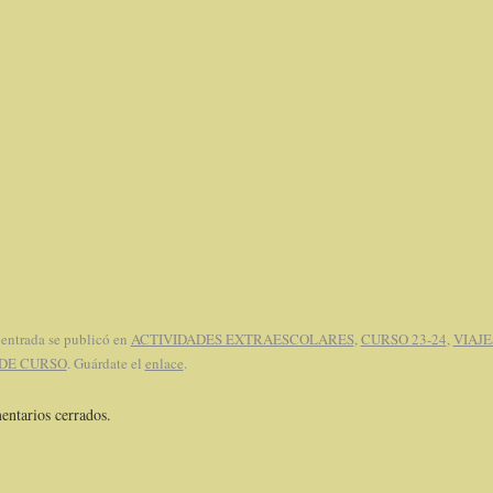
 entrada se publicó en
ACTIVIDADES EXTRAESCOLARES
,
CURSO 23-24
,
VIAJE
 DE CURSO
. Guárdate el
enlace
.
ntarios cerrados.