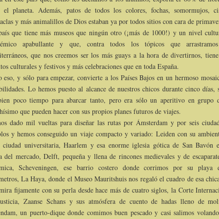
 el planeta. Además, patos de todos los colores, fochas, somormujos, ci
aclas y más animalillos de Dios estaban ya por todos sitios con cara de primave
aís que tiene más museos que ningún otro (¡más de 1000!) y un nivel cultu
démico apabullante y que, contra todos los tópicos que arrastramos
terráneos, que nos creemos ser los más guays a la hora de divertirnos, tien
tos culturales y festivos y más celebraciones que en toda España.
 eso, y sólo para empezar, convierte a los Países Bajos en un hermoso mosai
bilidades. Lo hemos puesto al alcance de nuestros chicos durante cinco días, s
bien poco tiempo para abarcar tanto, pero era sólo un aperitivo en grupo 
ísimo que pueden hacer con sus propios planes futuros de viajes.
s dado mil vueltas para diseñar las rutas por Ámsterdam y por seis ciuda
los y hemos conseguido un viaje compacto y variado: Leiden con su ambien
 ciudad universitaria, Haarlem y esa enorme iglesia gótica de San Bavón 
a del mercado, Delft, pequeña y llena de rincones medievales y de escaparat
ámica, Scheveningen, ese barrio costero donde corrimos por su playa 
metros, La Haya, donde el Museo Mauritshuis nos regaló el cuadro de esa chic
mira fijamente con su perla desde hace más de cuatro siglos, la Corte Internac
usticia, Zaanse Schans y sus atmósfera de cuento de hadas lleno de mol
endam, un puerto-dique donde comimos buen pescado y casi salimos volan