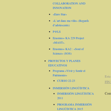
COLLABORATION AND
INNOVATION
«Euro Star»
«L´art dans ma ville» (Regards
d’adolescents)
P@LS
Erasmus+ KA 229 Project
«MAST».
Erasmus+ KA2 : «Soul of
Science» (SOS)
PROYECTOS Y PLANES
EDUCATIVOS
Programa «Vivir y Sentir el
Patrimonio»
Esta
CURSO 22-23
FIN
INMERSIÓN LINGÜÍSTICA
Come
INMERSIÓN LINGÜÍSTICA
2011
PROGRAMA INMERSIÓN
LINGÜÍSTICA 2015