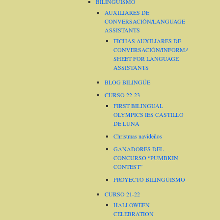
BILINGÜISMO
AUXILIARES DE
CONVERSACIÓN/LANGUAGE
ASSISTANTS
FICHAS AUXILIARES DE
CONVERSACIÓN/INFORMATION
SHEET FOR LANGUAGE
ASSISTANTS
BLOG BILINGÜE
CURSO 22-23
FIRST BILINGUAL
OLYMPICS IES CASTILLO
DE LUNA
Christmas navideños
GANADORES DEL
CONCURSO “PUMBKIN
CONTEST”
PROYECTO BILINGÜISMO
CURSO 21-22
HALLOWEEN
CELEBRATION