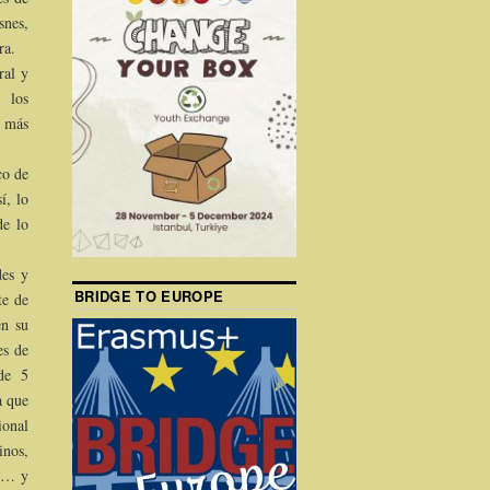
snes,
ra.
ral y
 los
e más
co de
í, lo
de lo
des y
BRIDGE TO EUROPE
te de
en su
es de
de 5
a que
ional
inos,
do… y