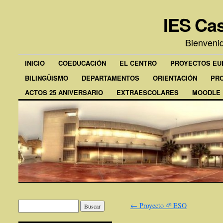
IES Cas
Bienveni
INICIO
COEDUCACIÓN
EL CENTRO
PROYECTOS E
BILINGÜISMO
DEPARTAMENTOS
ORIENTACIÓN
PR
ACTOS 25 ANIVERSARIO
EXTRAESCOLARES
MOODLE
←
Proyecto 4º ESO