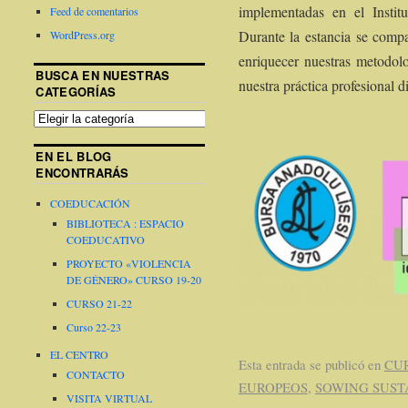
implementadas en el Instit
Feed de comentarios
Durante la estancia se compa
WordPress.org
enriquecer nuestras metodolo
BUSCA EN NUESTRAS
nuestra práctica profesional di
CATEGORÍAS
EN EL BLOG
ENCONTRARÁS
COEDUCACIÓN
BIBLIOTECA : ESPACIO
COEDUCATIVO
PROYECTO «VIOLENCIA
DE GÉNERO» CURSO 19-20
CURSO 21-22
Curso 22-23
EL CENTRO
Esta entrada se publicó en
CUR
CONTACTO
EUROPEOS
,
SOWING SUST
VISITA VIRTUAL