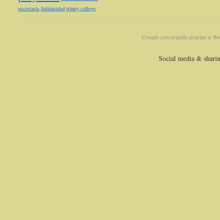
secretaría
Solidaridad
trinity college
Creado con orgullo gracias a Wo
Social media & shari