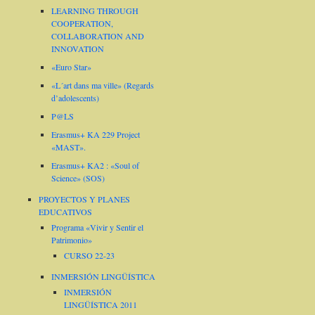
LEARNING THROUGH
COOPERATION,
COLLABORATION AND
INNOVATION
«Euro Star»
«L´art dans ma ville» (Regards
d’adolescents)
P@LS
Erasmus+ KA 229 Project
«MAST».
Erasmus+ KA2 : «Soul of
Science» (SOS)
PROYECTOS Y PLANES
EDUCATIVOS
Programa «Vivir y Sentir el
Patrimonio»
CURSO 22-23
INMERSIÓN LINGÜÍSTICA
INMERSIÓN
LINGÜÍSTICA 2011