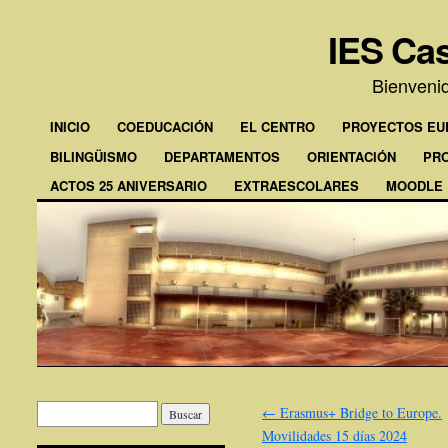
IES Cas
Bienveni
INICIO
COEDUCACIÓN
EL CENTRO
PROYECTOS E
BILINGÜISMO
DEPARTAMENTOS
ORIENTACIÓN
PR
ACTOS 25 ANIVERSARIO
EXTRAESCOLARES
MOODLE
←
Erasmus+ Bridge to Europe.
Movilidades 15 días 2024