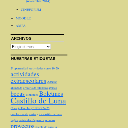
(noviembre 2014)
CINEFORUM
MOODLE
AMPA
ARCHIVOS
NUESTRAS ETIQUETAS
2ª oportunidad
Actividades curso 19-20
actividades
extraescolares
Adriano
alumnado
arcoiris de silencios
ayudas
becas
Boletines
Biblioteca
Castillo de Luna
Consejo Escolar
CURSO 24-25
escolarización
eustory
ies castillo de luna
inglés
matriculación
parces
premios
proyectos
puebla de cazalla