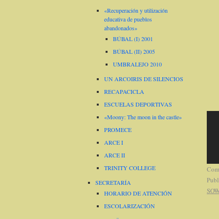
«Recuperación y utilización
educativa de pueblos
abandonados»
BÚBAL (I) 2001
BÚBAL (II) 2005
UMBRALEJO 2010
UN ARCOIRIS DE SILENCIOS
RECAPACICLA
ESCUELAS DEPORTIVAS
«Moony: The moon in the castle»
PROMECE
ARCE I
ARCE II
TRINITY COLLEGE
Come
Publ
SECRETARÍA
SOW
HORARIO DE ATENCIÓN
ESCOLARIZACIÓN