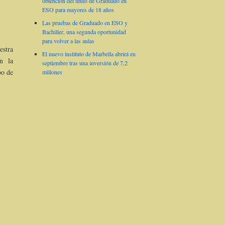
obtención del título de Graduado en
ESO para mayores de 18 años
Las pruebas de Graduado en ESO y
Bachiller, una segunda oportunidad
para volver a las aulas
estra
El nuevo instituto de Marbella abrirá en
n la
septiembre tras una inversión de 7,2
po de
millones