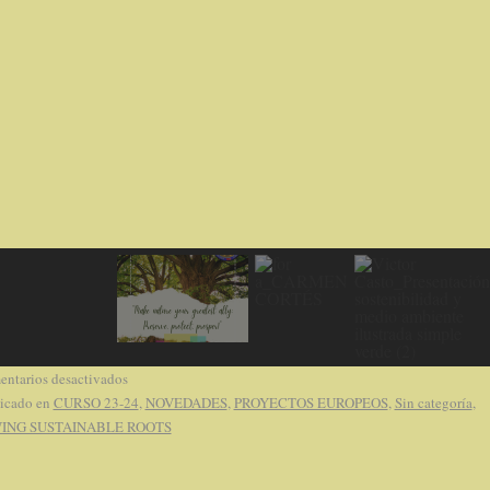
ntarios desactivados
icado en
CURSO 23-24
,
NOVEDADES
,
PROYECTOS EUROPEOS
,
Sin categoría
,
ING SUSTAINABLE ROOTS