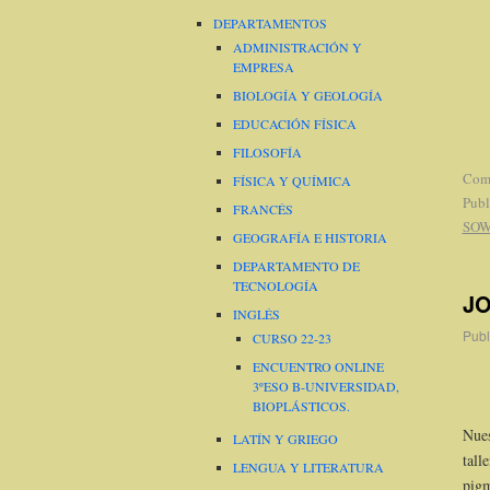
DEPARTAMENTOS
ADMINISTRACIÓN Y
EMPRESA
BIOLOGÍA Y GEOLOGÍA
EDUCACIÓN FÍSICA
FILOSOFÍA
Come
FÍSICA Y QUÍMICA
Publ
FRANCÉS
SOW
GEOGRAFÍA E HISTORIA
DEPARTAMENTO DE
TECNOLOGÍA
JO
INGLÉS
Publ
CURSO 22-23
ENCUENTRO ONLINE
3ºESO B-UNIVERSIDAD,
BIOPLÁSTICOS.
Nues
LATÍN Y GRIEGO
tall
LENGUA Y LITERATURA
pigm