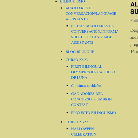
BILINGÜISMO
AL
AUXILIARES DE
SU
CONVERSACIÓN/LANGUAGE
ASSISTANTS
Publ
FICHAS AUXILIARES DE
Des
CONVERSACIÓN/INFORMATION
SHEET FOR LANGUAGE
and
ASSISTANTS
prep
16 e
BLOG BILINGÜE
CURSO 22-23
FIRST BILINGUAL
OLYMPICS IES CASTILLO
DE LUNA
Christmas navideños
GANADORES DEL
CONCURSO “PUMBKIN
CONTEST”
PROYECTO BILINGÜISMO
CURSO 21-22
HALLOWEEN
CELEBRATION