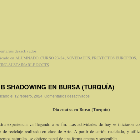
ntarios desactivados
icado en
ALUMNADO
,
CURSO 23-24
,
NOVEDADES
,
PROYECTOS EUROPEOS
,
ING SUSTAINABLE ROOTS
B SHADOWING EN BURSA (TURQUÍA)
icado el
12 febrero, 2024
|
Comentarios desactivados
Día cuatro en Bursa (Turquía)
tra experiencia va llegando a su fin. Las actividades de hoy se iniciaron c
er de reciclaje realizado en clase de Arte. A partir de cartón reciclado, y utili
entos naturales, se obtiene papel de una forma amena y sostenible.