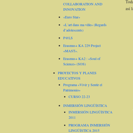
Toda
COLLABORATION AND
así 
INNOVATION
«Euro Star»
«L´art dans ma ville» (Regards
d’adolescents)
P@LS
Erasmus+ KA 229 Project
«MAST».
Erasmus+ KA2 : «Soul of
Science» (SOS)
PROYECTOS Y PLANES
EDUCATIVOS
Programa «Vivir y Sentir el
Patrimonio»
CURSO 22-23
INMERSIÓN LINGÜÍSTICA
INMERSIÓN LINGÜÍSTICA
2011
PROGRAMA INMERSIÓN
LINGÜÍSTICA 2015