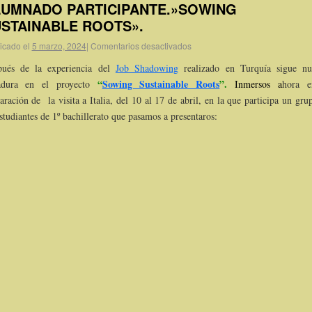
UMNADO PARTICIPANTE.»SOWING
STAINABLE ROOTS».
icado el
5 marzo, 2024
|
Comentarios desactivados
pués de la experiencia del
Job Shadowing
realizado en Turquía sigue nu
“
Sowing Sustainable Roots
”.
adura en el proyecto
Inmersos a
hora e
aración de la visita a Italia, del 10 al 17 de abril, en la que participa un gru
studiantes de 1º bachillerato que pasamos a presentaros: