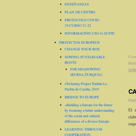
ENSEÑANZAS
PLAN DE CENTRO
PROTOCOLO COVID-
19.CURSO 21-22
INFORMACIÓN USO G-SUITE
PROYECTOS EUROPEOS
CHANGE YOUR BOX
Come
SOWING SUSTAINABLE
ROOTS
Publ
JOB SHADOWING
SOW
(BURSA,TURQUÍA)
eTwinning Project.Tradate-La
Puebla de Cazalla, 2019
CA
BRIDGE TO EUROPE
Publ
«Building a Europe for the future
El 
by fostering a better understanding
of the social and cultural
elab
differences of a diverse Europe.
impo
LEARNING THROUGH
COOPERATION,