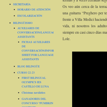
SECRETARÍA
Os veo aún cerca de la terr
HORARIO DE ATENCIÓN
una guitarra “Preghero per t
ESCOLARIZACIÓN
frente a Villa Medici haciend
BILINGÜISMO
vida, ni nosotros los adul
AUXILIARES DE
siempre en casi cinco días ma
CONVERSACIÓN/LANGUAGE
ASSISTANTS
Lole.
FICHAS AUXILIARES
DE
CONVERSACIÓN/INFORMATION
SHEET FOR LANGUAGE
ASSISTANTS
BLOG BILINGÜE
CURSO 22-23
FIRST BILINGUAL
OLYMPICS IES
CASTILLO DE LUNA
Christmas navideños
GANADORES DEL
CONCURSO “PUMBKIN