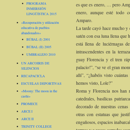
PROGRAMA
es que es enero, … pero Ampa
INMERSIÓN
enero, aunque esté todo co
LINGÜÍSTICA 2015
Amparo.
«Recuperación y utilización
La tarde cayó hace mucho y e
educativa de pueblos
abandonados»
satén con esa luna llena que
BÚBAL (I) 2001
está llena de luciérnagas d
BÚBAL (II) 2005
intrascendentes en la terra
UMBRALEJO 2010
guay Florencia y el tren ráp
UN ARCOIRIS DE
palacio!”, “se ve el gran mo
SILENCIOS
allí”, “¿habéis visto cuánta
RECAPACICLA
hemos visto, Lole?”
ESCUELAS DEPORTIVAS
Roma y Florencia nos han r
«Moony: The moon in the
castle»
catedrales, basílicas patria
PROMECE
decorado de nuestras cenas 
ARCE I
otras con estatuas que justif
ARCE II
engañosos, espacios inabarcab
TRINITY COLLEGE
termas y a veces cerradas seg