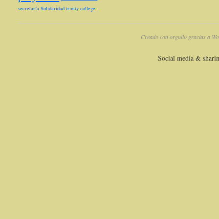
secretaría
Solidaridad
trinity college
Creado con orgullo gracias a Wo
Social media & shari