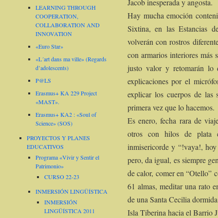
Jacob inesperada y angosta.
LEARNING THROUGH
Hay mucha emoción contenid
COOPERATION,
COLLABORATION AND
Sixtina, en las Estancias 
INNOVATION
volverán con rostros diferente
«Euro Star»
con armarios interiores más 
«L´art dans ma ville» (Regards
justo valor y retomarán l
d’adolescents)
explicaciones por el micróf
P@LS
explicar los cuerpos de las
Erasmus+ KA 229 Project
«MAST».
primera vez que lo hacemos.
Erasmus+ KA2 : «Soul of
Es enero, fecha rara de viaj
Science» (SOS)
otros con hilos de plata 
PROYECTOS Y PLANES
inmisericorde y “!vaya!, hoy
EDUCATIVOS
Programa «Vivir y Sentir el
pero, da igual, es siempre geni
Patrimonio»
de calor, comer en “Otello” 
CURSO 22-23
61 almas, meditar una rato en
INMERSIÓN LINGÜÍSTICA
de una Santa Cecilia dormida 
INMERSIÓN
LINGÜÍSTICA 2011
Isla Tiberina hacia el Barrio 