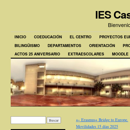
IES Cas
Bienveni
INICIO
COEDUCACIÓN
EL CENTRO
PROYECTOS E
BILINGÜISMO
DEPARTAMENTOS
ORIENTACIÓN
PR
ACTOS 25 ANIVERSARIO
EXTRAESCOLARES
MOODLE
←
Erasmus+ Bridge to Europe.
Movilidades 15 días 2025