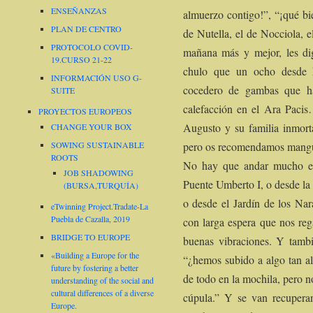
ENSEÑANZAS
almuerzo contigo!”, “¡qué b
PLAN DE CENTRO
de Nutella, el de Nocciola, 
PROTOCOLO COVID-
mañana más y mejor, les di
19.CURSO 21-22
chulo que un ocho desde 
INFORMACIÓN USO G-
cocedero de gambas que h
SUITE
calefacción en el Ara Pacis
PROYECTOS EUROPEOS
Augusto y su familia inmorta
CHANGE YOUR BOX
pero os recomendamos manguit
SOWING SUSTAINABLE
ROOTS
No hay que andar mucho e
JOB SHADOWING
Puente Umberto I, o desde la
(BURSA,TURQUÍA)
o desde el Jardín de los Nar
eTwinning Project.Tradate-La
Puebla de Cazalla, 2019
con larga espera que nos reg
BRIDGE TO EUROPE
buenas vibraciones. Y tambi
«Building a Europe for the
“¿hemos subido a algo tan al
future by fostering a better
de todo en la mochila, pero 
understanding of the social and
cultural differences of a diverse
cúpula.” Y se van recuperan
Europe.