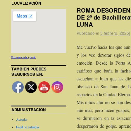
LOCALIZACIÓN
ROMA DESORDENA
DE 2º de Bachiller
LUNA
Publicado el
5 febrero, 2025
|
Me vuelvo hacia los que aún 
y los veo devorar siglos d
Ver mapa más grande
emoción. Desde la Porta A
TAMBIÉN PUEDES
cariñoso que baña la fach
SEGUIRNOS EN:
escuchan a Juan que les di
obelisco de San Juan de Le
espacios de la Ciudad Eterna.
Mis niños aún no se han desp
ADMINISTRACIÓN
aún más, pero lucen guapos,
se durmieron en la estaci
Acceder
despertaron de golpe, apren
Feed de entradas