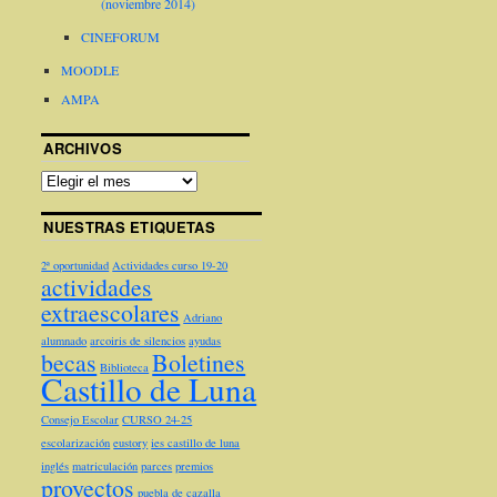
(noviembre 2014)
CINEFORUM
MOODLE
AMPA
ARCHIVOS
NUESTRAS ETIQUETAS
2ª oportunidad
Actividades curso 19-20
actividades
extraescolares
Adriano
alumnado
arcoiris de silencios
ayudas
becas
Boletines
Biblioteca
Castillo de Luna
Consejo Escolar
CURSO 24-25
escolarización
eustory
ies castillo de luna
inglés
matriculación
parces
premios
proyectos
puebla de cazalla