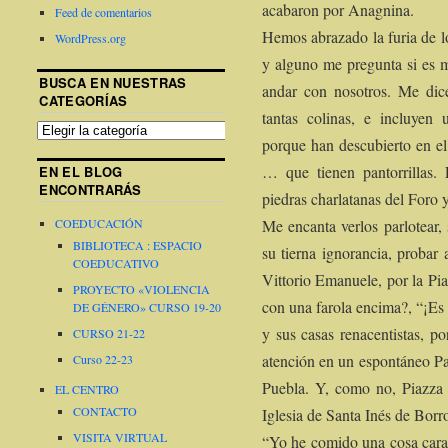
acabaron por Anagnina.
Feed de comentarios
Hemos abrazado la furia de l
WordPress.org
y alguno me pregunta si es 
BUSCA EN NUESTRAS
andar con nosotros. Me dic
CATEGORÍAS
tantas colinas, e incluyen
porque han descubierto en el
… que tienen pantorrillas.
EN EL BLOG
ENCONTRARÁS
piedras charlatanas del Foro 
Me encanta verlos parlotear, 
COEDUCACIÓN
BIBLIOTECA : ESPACIO
su tierna ignorancia, probar 
COEDUCATIVO
Vittorio Emanuele, por la Pi
PROYECTO «VIOLENCIA
con una farola encima?, “¡Es 
DE GÉNERO» CURSO 19-20
y sus casas renacentistas, p
CURSO 21-22
atención en un espontáneo Pa
Curso 22-23
Puebla. Y, como no, Piazza
EL CENTRO
CONTACTO
Iglesia de Santa Inés de Borr
VISITA VIRTUAL
“Yo he comido una cosa cara 