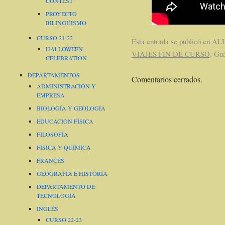
CONTEST”
PROYECTO
BILINGÜISMO
CURSO 21-22
Esta entrada se publicó en
AL
HALLOWEEN
VIAJES FIN DE CURSO
. Gu
CELEBRATION
DEPARTAMENTOS
Comentarios cerrados.
ADMINISTRACIÓN Y
EMPRESA
BIOLOGÍA Y GEOLOGÍA
EDUCACIÓN FÍSICA
FILOSOFÍA
FÍSICA Y QUÍMICA
FRANCÉS
GEOGRAFÍA E HISTORIA
DEPARTAMENTO DE
TECNOLOGÍA
INGLÉS
CURSO 22-23