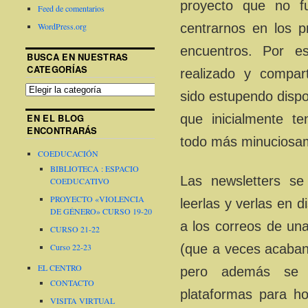
proyecto que no fu
Feed de comentarios
centrarnos en los p
WordPress.org
encuentros. Por 
BUSCA EN NUESTRAS
CATEGORÍAS
realizado y compa
sido estupendo disp
que inicialmente t
EN EL BLOG
ENCONTRARÁS
todo más minuciosa
COEDUCACIÓN
BIBLIOTECA : ESPACIO
Las newsletters se
COEDUCATIVO
PROYECTO «VIOLENCIA
leerlas y verlas en d
DE GÉNERO» CURSO 19-20
a los correos de una
CURSO 21-22
(que a veces acaba
Curso 22-23
EL CENTRO
pero además se 
CONTACTO
plataformas para ho
VISITA VIRTUAL