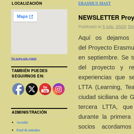
LOCALIZACIÓN
ERASMUS MAST
NEWSLETTER Proy
Publicado el
5 julio, 2022
|
De
Aquí os dejamos 
del Proyecto Erasm
en septiembre. Se t
Ver mapa más grande
del proyecto y re
TAMBIÉN PUEDES
SEGUIRNOS EN:
experiencias que s
LTTA (Learning, Teac
ciudad siciliana de G
tercera LTTA, que
ADMINISTRACIÓN
durante la primera 
Acceder
socios acordamos
Feed de entradas