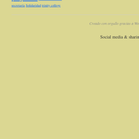
secretaría
Solidaridad
trinity college
Creado con orgullo gracias a Wo
Social media & shari