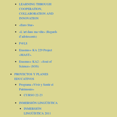
LEARNING THROUGH
COOPERATION,
COLLABORATION AND
INNOVATION
«Euro Star»
«L´art dans ma ville» (Regards
d’adolescents)
P@LS
Erasmus+ KA 229 Project
«MAST».
Erasmus+ KA2 : «Soul of
Science» (SOS)
PROYECTOS Y PLANES
EDUCATIVOS
Programa «Vivir y Sentir el
Patrimonio»
CURSO 22-23
INMERSIÓN LINGÜÍSTICA
INMERSIÓN
LINGÜÍSTICA 2011