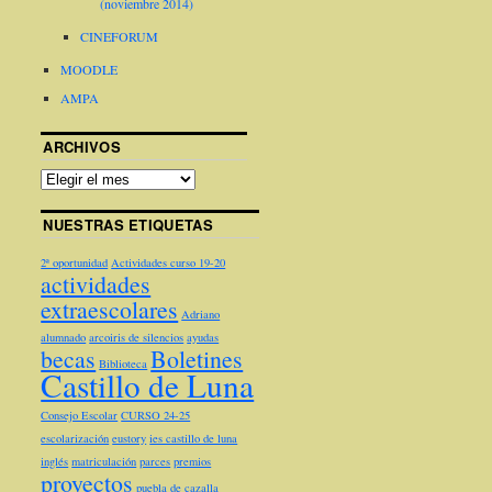
(noviembre 2014)
CINEFORUM
MOODLE
AMPA
ARCHIVOS
NUESTRAS ETIQUETAS
2ª oportunidad
Actividades curso 19-20
actividades
extraescolares
Adriano
alumnado
arcoiris de silencios
ayudas
becas
Boletines
Biblioteca
Castillo de Luna
Consejo Escolar
CURSO 24-25
escolarización
eustory
ies castillo de luna
inglés
matriculación
parces
premios
proyectos
puebla de cazalla