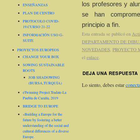
los profesores y al
ENSEÑANZAS
PLAN DE CENTRO
se han compromet
PROTOCOLO COVID-
principio a fin.
19.CURSO 21-22
Esta entrada se publicó en
Acti
INFORMACIÓN USO G-
SUITE
DEPARTAMENTO DE DIBU
NOVEDADES
,
PROYECTO 
PROYECTOS EUROPEOS
el
enlace
.
CHANGE YOUR BOX
SOWING SUSTAINABLE
ROOTS
DEJA UNA RESPUESTA
JOB SHADOWING
(BURSA,TURQUÍA)
Lo siento, debes estar
conect
eTwinning Project.Tradate-La
Puebla de Cazalla, 2019
BRIDGE TO EUROPE
«Building a Europe for the
future by fostering a better
understanding of the social and
cultural differences of a diverse
Europe.